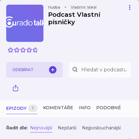
Hudba
Vladimír Vokál
Podcast Vlastní
písničky
ODEBÍRAT
KOMENTÁŘE
INFO
PODOBNÉ
EPIZODY
1
Řadit dle:
Nejnovější
Nejstarší
Nejposlouchanější