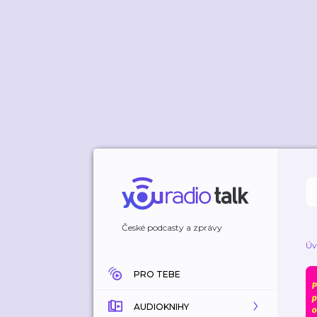
České podcasty a zprávy
Úv
PRO TEBE
AUDIOKNIHY