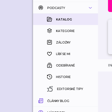
PODCASTY
KATALOG
KOUPENÉ
KATALOG
KATEGORIE
KATEGORIE
ZÁLOŽKY
ZÁLOŽKY
HISTORIE
LÍBÍ SE MI
I
ODEBÍRANÉ
HISTORIE
EDITORSKÉ TIPY
ČLÁNKY BLOG