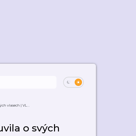
h vlasech | VL...
vila o svých