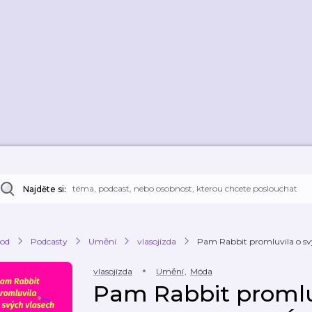
Najděte si:
od
Podcasty
Umění
vlasojízda
Pam Rabbit promluvila o svýc
vlasojízda
Umění
,
Móda
Pam Rabbit promlu