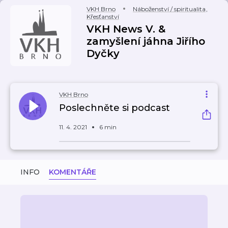
VKH Brno
Náboženství / spiritualita
,
Křesťanství
VKH News V. &
zamyšlení jáhna Jiřího
Dyčky
VKH Brno
Poslechněte si podcast
11. 4. 2021
6 min
INFO
KOMENTÁŘE