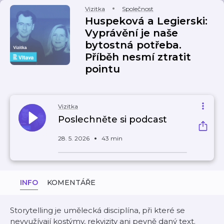
Vizitka
Společnost
Huspeková a Legierski:
Vyprávění je naše
bytostná potřeba.
Příběh nesmí ztratit
pointu
Vizitka
Poslechněte si podcast
28. 5. 2026
43 min
INFO
KOMENTÁŘE
Storytelling je umělecká disciplína, při které se
nevyužívají kostýmy, rekvizity ani pevně daný text.