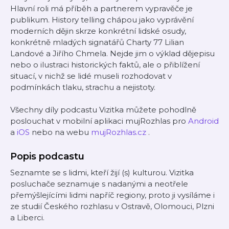
Hlavní roli má příběh a partnerem vypravěče je
publikum. History telling chápou jako vyprávění
moderních dějin skrze konkrétní lidské osudy,
konkrétně mladých signatářů Charty 77 Lilian
Landové a Jiřího Chmela. Nejde jim o výklad dějepisu
nebo o ilustraci historických faktů, ale o přiblížení
situací, v nichž se lidé museli rozhodovat v
podmínkách tlaku, strachu a nejistoty.
Všechny díly podcastu Vizitka můžete pohodlně
poslouchat v mobilní aplikaci mujRozhlas pro
Android
a
iOS
nebo na webu
mujRozhlas.cz
.
Popis podcastu
Seznamte se s lidmi, kteří žijí (s) kulturou. Vizitka
posluchače seznamuje s nadanými a neotřele
přemýšlejícími lidmi napříč regiony, proto ji vysíláme i
ze studií Českého rozhlasu v Ostravě, Olomouci, Plzni
a Liberci.