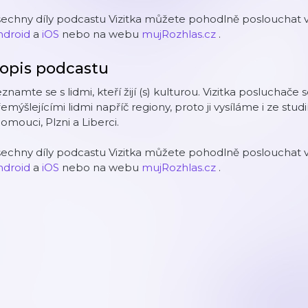
echny díly podcastu Vizitka můžete pohodlně poslouchat v
ndroid
a
iOS
nebo na webu
mujRozhlas.cz
.
opis podcastu
znamte se s lidmi, kteří žijí (s) kulturou. Vizitka poslucha
emýšlejícími lidmi napříč regiony, proto ji vysíláme i ze stud
omouci, Plzni a Liberci.
echny díly podcastu Vizitka můžete pohodlně poslouchat v
ndroid
a
iOS
nebo na webu
mujRozhlas.cz
.