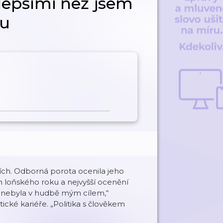
 lepšími než jsem
ru
ích. Odborná porota ocenila jeho
n loňského roku a nejvyšší ocenění
dy nebyla v hudbě mým cílem,“
itické kariéře. „Politika s člověkem