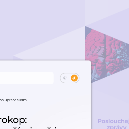
lupráce s lidmi...
rokop: