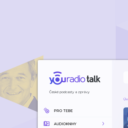
České podcasty a zprávy
Úv
PRO TEBE
AUDIOKNIHY