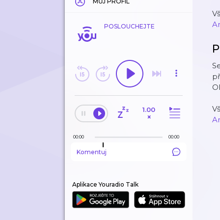
MŮJ PROFIL
Vš
A
POSLOUCHEJTE
P
Se
př
Ol
Vš
1.00
×
A
00:00
00:00
Komentuj
Aplikace Youradio Talk