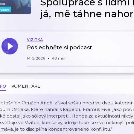
Spolupráce s lidmi
já, mě táhne naho
VIZITKA
Poslechněte si podcast
14. 5. 2026
40 min
NFO
KOMENTÁŘE
letošních Cenách Anděl získal sošku hned ve dvou kategori
bum Ostraka, které nahrál s kapelou Framus Five, jako poči
ké dostal jako sólový interpret. „Honba za aktuálností nik
světluje ve Vizitce, kde se vyjadřuje také ke své někdejší pol
mává, je to disciplína koncentrovaného konfliktu.“