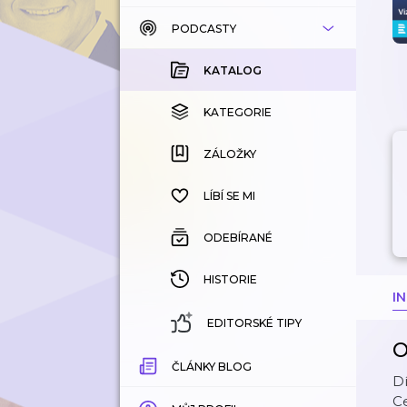
PODCASTY
KATALOG
KOUPENÉ
KATALOG
KATEGORIE
KATEGORIE
ZÁLOŽKY
ZÁLOŽKY
HISTORIE
LÍBÍ SE MI
ODEBÍRANÉ
HISTORIE
I
EDITORSKÉ TIPY
O
ČLÁNKY BLOG
Dí
Ce