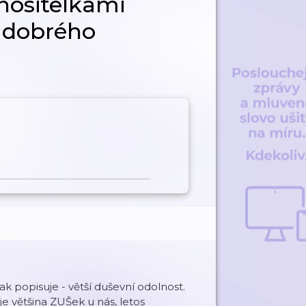
nositelkami
i dobrého
ak popisuje - větší duševní odolnost.
e většina ZUŠek u nás, letos