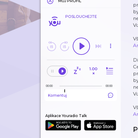
MŮJ PROFIL
pr
by
POSLOUCHEJTE
ne
Vi
Vš
A
Dí
Ce
1.00
×
pr
by
00:00
00:00
ne
Vi
Komentuj
Vš
A
Aplikace Youradio Talk
P