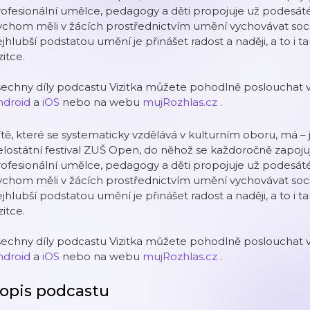
ofesionální umělce, pedagogy a děti propojuje už podesát
chom měli v žácích prostřednictvím umění vychovávat sociál
jhlubší podstatou umění je přinášet radost a naději, a to i ta
zitce.
echny díly podcastu Vizitka můžete pohodlně poslouchat v
ndroid
a
iOS
nebo na webu
mujRozhlas.cz
.
tě, které se systematicky vzdělává v kulturním oboru, má – j
lostátní festival ZUŠ Open, do něhož se každoročně zapojuj
ofesionální umělce, pedagogy a děti propojuje už podesát
chom měli v žácích prostřednictvím umění vychovávat sociál
jhlubší podstatou umění je přinášet radost a naději, a to i ta
zitce.
echny díly podcastu Vizitka můžete pohodlně poslouchat v
ndroid
a
iOS
nebo na webu
mujRozhlas.cz
.
opis podcastu