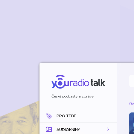
České podcasty a zprávy
Úv
PRO TEBE
AUDIOKNIHY