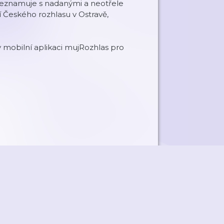
če seznamuje s nadanými a neotřele
ií Českého rozhlasu v Ostravě,
 mobilní aplikaci mujRozhlas pro
ky
Přidat podcast