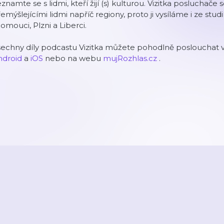
znamte se s lidmi, kteří žijí (s) kulturou. Vizitka poslucha
emýšlejícími lidmi napříč regiony, proto ji vysíláme i ze stud
omouci, Plzni a Liberci.
echny díly podcastu Vizitka můžete pohodlně poslouchat v
ndroid
a
iOS
nebo na webu
mujRozhlas.cz
.
2026
Active Radio a.s.
Reklama
O aplikaci
Youradio Music
Podmín
áte již účet? Přihlaste se.