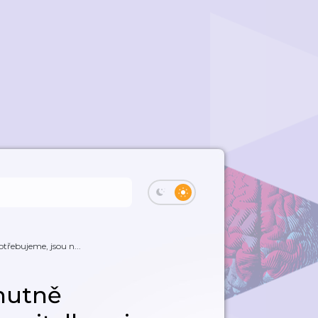
řebujeme, jsou n...
nutně