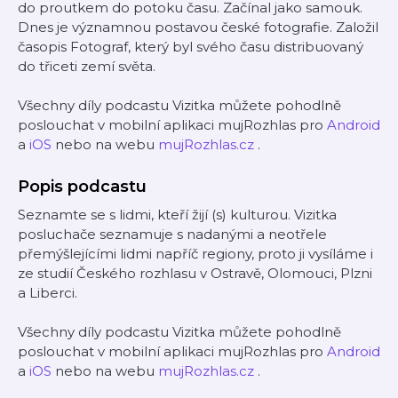
do proutkem do potoku času. Začínal jako samouk.
Dnes je významnou postavou české fotografie. Založil
časopis Fotograf, který byl svého času distribuovaný
do třiceti zemí světa.
Všechny díly podcastu Vizitka můžete pohodlně
poslouchat v mobilní aplikaci mujRozhlas pro
Android
a
iOS
nebo na webu
mujRozhlas.cz
.
Popis podcastu
Seznamte se s lidmi, kteří žijí (s) kulturou. Vizitka
posluchače seznamuje s nadanými a neotřele
přemýšlejícími lidmi napříč regiony, proto ji vysíláme i
ze studií Českého rozhlasu v Ostravě, Olomouci, Plzni
a Liberci.
Všechny díly podcastu Vizitka můžete pohodlně
poslouchat v mobilní aplikaci mujRozhlas pro
Android
a
iOS
nebo na webu
mujRozhlas.cz
.