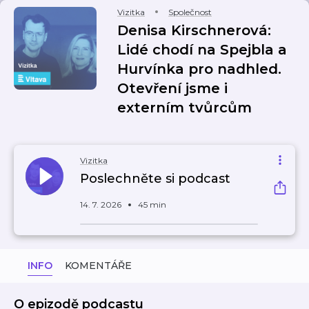
Vizitka
Společnost
Denisa Kirschnerová:
Lidé chodí na Spejbla a
Hurvínka pro nadhled.
Otevření jsme i
externím tvůrcům
Vizitka
Poslechněte si podcast
14. 7. 2026
45 min
INFO
KOMENTÁŘE
O epizodě podcastu