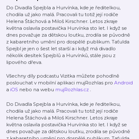
Do Divadla Spejbla a Hurvínka, kde je ředitelkou,
chodila už jako malá. Pracovali tu totiž její rodiče
Helena Štáchová a Miloš Kirschner. Letos zkraje
května oslavila postavička Hurvínka sto let. I když se
dnes považuje za dětskou loutku, zrodila se původně
z kabaretního umění pro dospělé publikum. Taťulda
Spejbl je jen o šest let starší a i když má divadlo
několik desítek Spejblů a Hurvínků, stále jsou z
lipového dřeva.
Všechny díly podcastu Vizitka můžete pohodlně
poslouchat v mobilní aplikaci mujRozhlas pro
Android
a
iOS
nebo na webu
mujRozhlas.cz
.
Do Divadla Spejbla a Hurvínka, kde je ředitelkou,
chodila už jako malá. Pracovali tu totiž její rodiče
Helena Štáchová a Miloš Kirschner. Letos zkraje
května oslavila postavička Hurvínka sto let. I když se
dnes považuje za dětskou loutku, zrodila se původně
z kabaretního umění pro dospělé publikum. Taťulda