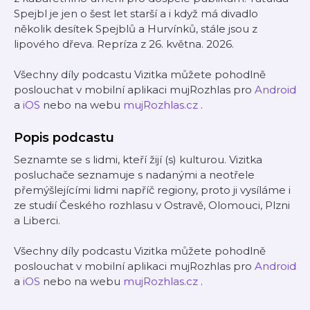
Spejbl je jen o šest let starší a i když má divadlo
několik desítek Spejblů a Hurvínků, stále jsou z
lipového dřeva. Repríza z 26. května. 2026.
Všechny díly podcastu Vizitka můžete pohodlně
poslouchat v mobilní aplikaci mujRozhlas pro
Android
a
iOS
nebo na webu
mujRozhlas.cz
.
Popis podcastu
Seznamte se s lidmi, kteří žijí (s) kulturou. Vizitka
posluchače seznamuje s nadanými a neotřele
přemýšlejícími lidmi napříč regiony, proto ji vysíláme i
ze studií Českého rozhlasu v Ostravě, Olomouci, Plzni
a Liberci.
Všechny díly podcastu Vizitka můžete pohodlně
poslouchat v mobilní aplikaci mujRozhlas pro
Android
a
iOS
nebo na webu
mujRozhlas.cz
.