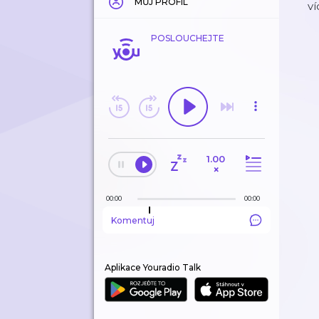
MŮJ PROFIL
ví
POSLOUCHEJTE
1.00
×
00:00
00:00
Komentuj
Aplikace Youradio Talk