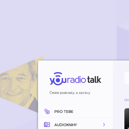
České podcasty a zprávy
Úv
PRO TEBE
AUDIOKNIHY