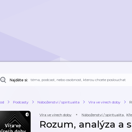
Najděte si:
od
Podcasty
Náboženství / spiritualita
Víra ve vírech doby
R
Víra ve vírech doby
Náboženství / spiritualita
,
Kře
Rozum, analýza a s