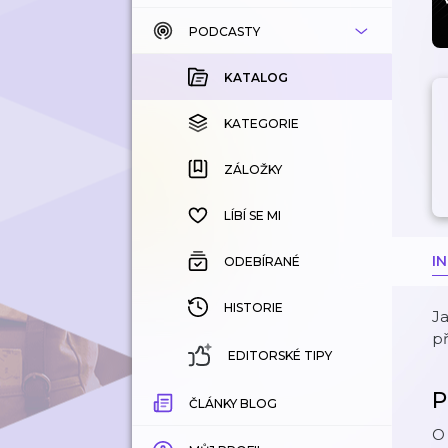
PODCASTY
KATALOG
KOUPENÉ
KATALOG
KATEGORIE
KATEGORIE
ZÁLOŽKY
ZÁLOŽKY
HISTORIE
LÍBÍ SE MI
I
ODEBÍRANÉ
HISTORIE
Ja
př
EDITORSKÉ TIPY
P
ČLÁNKY BLOG
O 