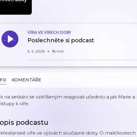
VÍRA VE VÍRECH DOBY
Poslechněte si podcast
5. 4. 2026
18 min
NFO
KOMENTÁŘE
k na setkání se vzkříšeným reagovali učedníci a jak Marie a 
ístupy k víře.
opis podcastu
křesťanské víře ve výzvách současné doby. O maličkostech ž