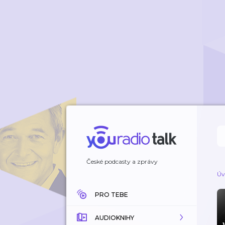
České podcasty a zprávy
Úv
PRO TEBE
AUDIOKNIHY