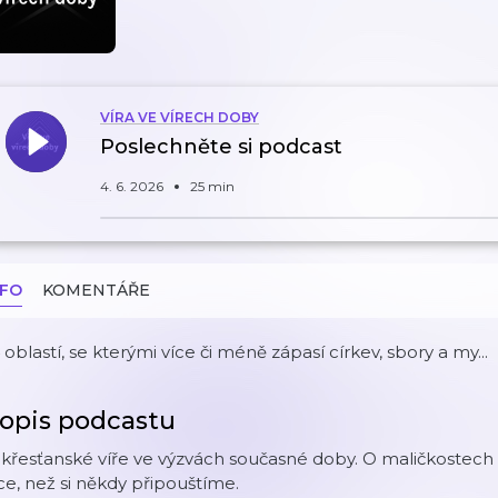
VÍRA VE VÍRECH DOBY
Poslechněte si podcast
4. 6. 2026
25 min
NFO
KOMENTÁŘE
 oblastí, se kterými více či méně zápasí církev, sbory a my...
opis podcastu
křesťanské víře ve výzvách současné doby. O maličkostech ž
ce, než si někdy připouštíme.