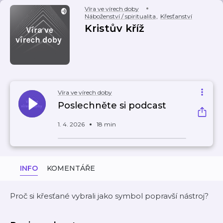
Víra ve vírech doby
Náboženství / spiritualita
,
Křesťanství
Kristův kříž
Víra ve vírech doby
Poslechněte si podcast
1. 4. 2026
18 min
INFO
KOMENTÁŘE
Proč si křesťané vybrali jako symbol popravší nástroj?