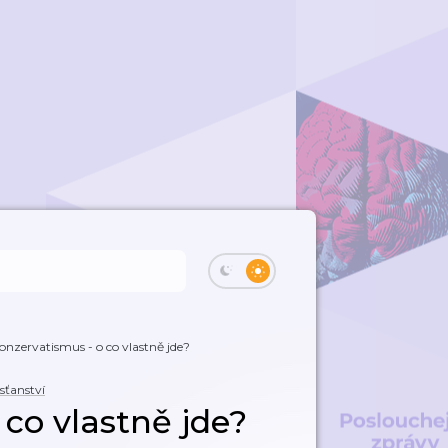
onzervatismus - o co vlastně jde?
sťanství
co vlastně jde?