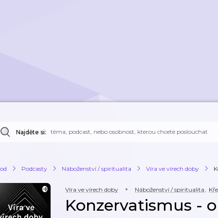
Najděte si:
od
Podcasty
Náboženství / spiritualita
Víra ve vírech doby
K
Víra ve vírech doby
Náboženství / spiritualita
,
Kře
Konzervatismus - o 