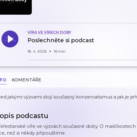
VÍRA VE VÍRECH DOBY
Poslechněte si podcast
18. 4. 2026
16 min
NFO
KOMENTÁŘE
ed jakými výzvami stojí současný konzervatismus a jak je 
opis podcastu
křesťanské víře ve výzvách současné doby. O maličkostech ž
ce, než si někdy připouštíme.