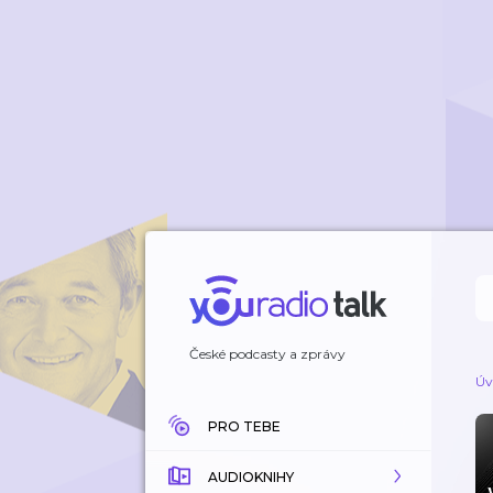
České podcasty a zprávy
Úv
PRO TEBE
AUDIOKNIHY