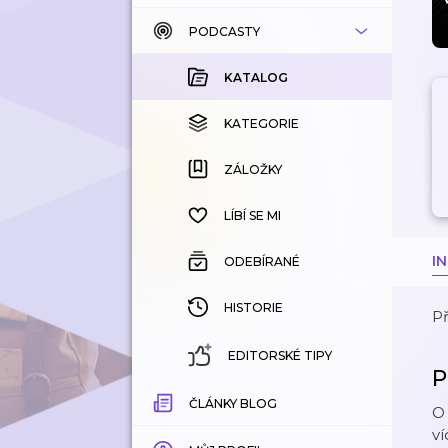
PODCASTY
KATALOG
KOUPENÉ
KATALOG
KATEGORIE
KATEGORIE
ZÁLOŽKY
ZÁLOŽKY
HISTORIE
LÍBÍ SE MI
I
ODEBÍRANÉ
HISTORIE
Př
EDITORSKÉ TIPY
P
ČLÁNKY BLOG
O 
ví