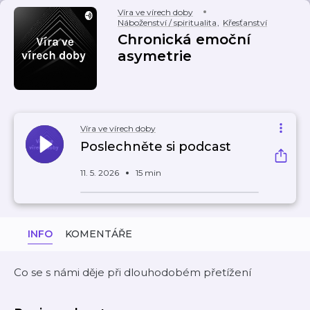
Víra ve vírech doby
Náboženství / spiritualita
,
Křesťanství
Chronická emoční
asymetrie
Víra ve vírech doby
Poslechněte si podcast
11. 5. 2026
15 min
INFO
KOMENTÁŘE
Co se s námi děje při dlouhodobém přetížení