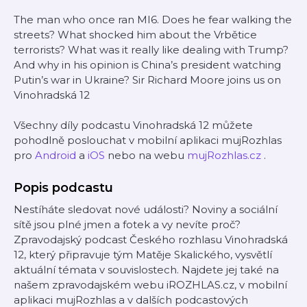
The man who once ran MI6. Does he fear walking the
streets? What shocked him about the Vrbětice
terrorists? What was it really like dealing with Trump?
And why in his opinion is China’s president watching
Putin’s war in Ukraine? Sir Richard Moore joins us on
Vinohradská 12
Všechny díly podcastu Vinohradská 12 můžete
pohodlně poslouchat v mobilní aplikaci mujRozhlas
pro
Android
a
iOS
nebo na webu
mujRozhlas.cz
.
Popis podcastu
Nestíháte sledovat nové události? Noviny a sociální
sítě jsou plné jmen a fotek a vy nevíte proč?
Zpravodajský podcast Českého rozhlasu Vinohradská
12, který připravuje tým Matěje Skalického, vysvětlí
aktuální témata v souvislostech. Najdete jej také na
našem zpravodajském webu iROZHLAS.cz, v mobilní
aplikaci mujRozhlas a v dalších podcastových