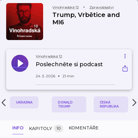
Vinohradská 12
Zpravodajství
Trump, Vrbětice and
MI6
Vinohradská 12
Poslechněte si podcast
24. 5. 2026
21 min
UKRAJINA
DONALD
ČESKÁ
TRUMP
REPUBLIKA
INFO
KOMENTÁŘE
KAPITOLY
10