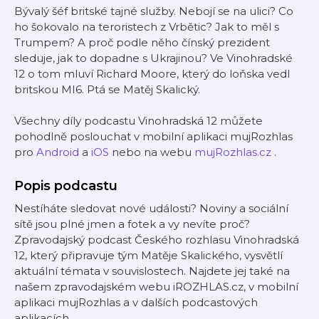
Bývalý šéf britské tajné služby. Nebojí se na ulici? Co
ho šokovalo na teroristech z Vrbětic? Jak to měl s
Trumpem? A proč podle něho čínský prezident
sleduje, jak to dopadne s Ukrajinou? Ve Vinohradské
12 o tom mluví Richard Moore, který do loňska vedl
britskou MI6. Ptá se Matěj Skalický.
Všechny díly podcastu Vinohradská 12 můžete
pohodlně poslouchat v mobilní aplikaci mujRozhlas
pro
Android
a
iOS
nebo na webu
mujRozhlas.cz
.
Popis podcastu
Nestíháte sledovat nové události? Noviny a sociální
sítě jsou plné jmen a fotek a vy nevíte proč?
Zpravodajský podcast Českého rozhlasu Vinohradská
12, který připravuje tým Matěje Skalického, vysvětlí
aktuální témata v souvislostech. Najdete jej také na
našem zpravodajském webu iROZHLAS.cz, v mobilní
aplikaci mujRozhlas a v dalších podcastových
aplikacích.