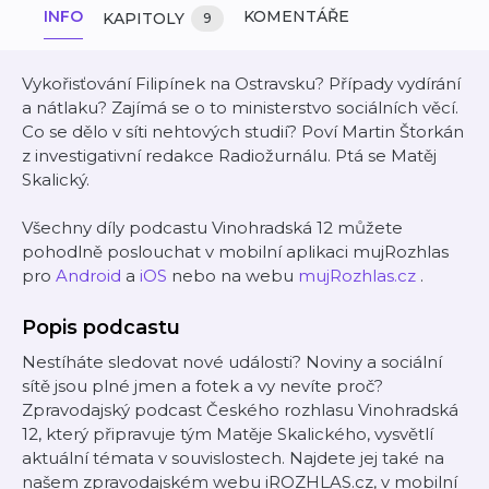
INFO
KOMENTÁŘE
KAPITOLY
9
Vykořisťování Filipínek na Ostravsku? Případy vydírání
a nátlaku? Zajímá se o to ministerstvo sociálních věcí.
Co se dělo v síti nehtových studií? Poví Martin Štorkán
z investigativní redakce Radiožurnálu. Ptá se Matěj
Skalický.
Všechny díly podcastu Vinohradská 12 můžete
pohodlně poslouchat v mobilní aplikaci mujRozhlas
pro
Android
a
iOS
nebo na webu
mujRozhlas.cz
.
Popis podcastu
Nestíháte sledovat nové události? Noviny a sociální
sítě jsou plné jmen a fotek a vy nevíte proč?
Zpravodajský podcast Českého rozhlasu Vinohradská
12, který připravuje tým Matěje Skalického, vysvětlí
aktuální témata v souvislostech. Najdete jej také na
našem zpravodajském webu iROZHLAS.cz, v mobilní