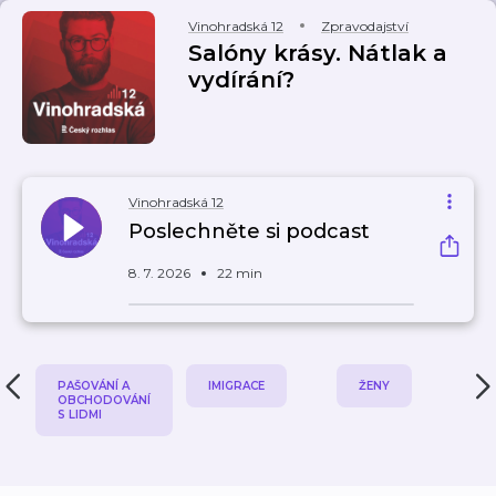
Vinohradská 12
Zpravodajství
Salóny krásy. Nátlak a
vydírání?
Vinohradská 12
Poslechněte si podcast
8. 7. 2026
22 min
PAŠOVÁNÍ A
IMIGRACE
ŽENY
OBCHODOVÁNÍ
S LIDMI