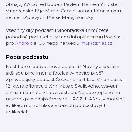
obhajují? A co teď bude s Pavlem Bémem? Hostem
Vinohradské 12 je Martin Čaban, komentátor serveru
SeznamZprávy.cz. Ptá se Matěj Skalický.
Všechny díly podcastu Vinohradská 12 můžete
pohodlně poslouchat v mobilní aplikaci mujRozhlas
pro
Android
a
iOS
nebo na webu
mujRozhlas.cz
.
Popis podcastu
Nestíháte sledovat nové události? Noviny a sociální
sítě jsou plné jmen a fotek a vy nevíte proč?
Zpravodajský podcast Českého rozhlasu Vinohradská
12, který připravuje tým Matěje Skalického, vysvětlí
aktuální témata v souvislostech. Najdete jej také na
našem zpravodajském webu iROZHLAS.cz, v mobilní
aplikaci mujRozhlas a v dalších podcastových
aplikacích.