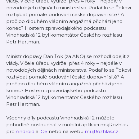
vlády. V čele úřadu vydržel přes 4 roky – nejdéle v
novodobých dějinách ministerstva. Podařilo se Ťokovi
rozhýbat pomalé budování české dopravní sítě? A
proč po dlouhém vládním angažmá přichází jeho
konec? Hostem zpravodajského podcastu
Vinohradská 12 byl komentátor Českého rozhlasu
Petr Hartman.
Ministr dopravy Dan Ťok (za ANO) se rozhodl odejít z
vlády. V čele úřadu vydržel přes 4 roky – nejdéle v
novodobých dějinách ministerstva. Podařilo se Ťokovi
rozhýbat pomalé budování české dopravní sítě? A
proč po dlouhém vládním angažmá přichází jeho
konec? Hostem zpravodajského podcastu
Vinohradská 12 byl komentátor Českého rozhlasu
Petr Hartman.
Všechny díly podcastu Vinohradská 12 můžete
pohodlně poslouchat v mobilní aplikaci mujRozhlas
pro
Android
a
iOS
nebo na webu
mujRozhlas.cz
.