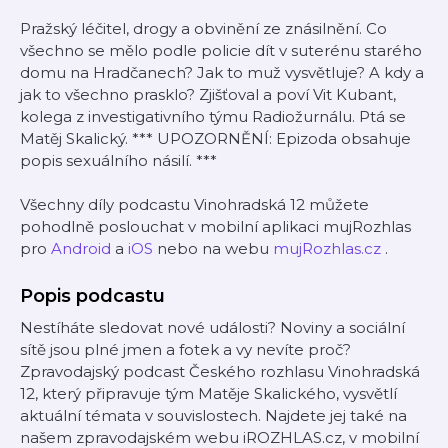
Pražský léčitel, drogy a obvinění ze znásilnění. Co
všechno se mělo podle policie dít v suterénu starého
domu na Hradčanech? Jak to muž vysvětluje? A kdy a
jak to všechno prasklo? Zjišťoval a poví Vit Kubant,
kolega z investigativního týmu Radiožurnálu. Ptá se
Matěj Skalický. *** UPOZORNĚNÍ: Epizoda obsahuje
popis sexuálního násilí. ***
Všechny díly podcastu Vinohradská 12 můžete
pohodlně poslouchat v mobilní aplikaci mujRozhlas
pro
Android
a
iOS
nebo na webu
mujRozhlas.cz
.
Popis podcastu
Nestíháte sledovat nové události? Noviny a sociální
sítě jsou plné jmen a fotek a vy nevíte proč?
Zpravodajský podcast Českého rozhlasu Vinohradská
12, který připravuje tým Matěje Skalického, vysvětlí
aktuální témata v souvislostech. Najdete jej také na
našem zpravodajském webu iROZHLAS.cz, v mobilní