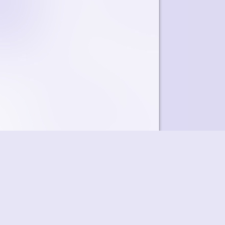
ky
Přidat podcast
RSS