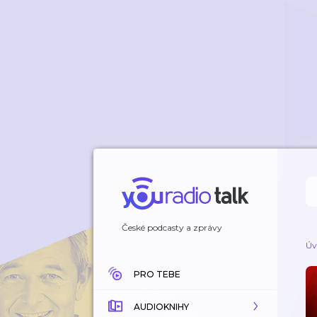
České podcasty a zprávy
Úv
PRO TEBE
AUDIOKNIHY