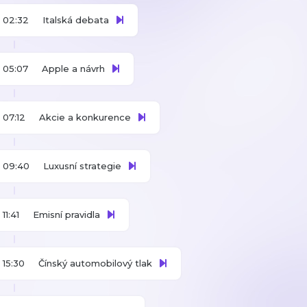
02:32
Italská debata
05:07
Apple a návrh
07:12
Akcie a konkurence
09:40
Luxusní strategie
11:41
Emisní pravidla
15:30
Čínský automobilový tlak