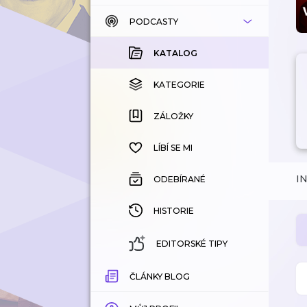
PODCASTY
KATALOG
KOUPENÉ
KATALOG
KATEGORIE
KATEGORIE
ZÁLOŽKY
ZÁLOŽKY
HISTORIE
LÍBÍ SE MI
I
ODEBÍRANÉ
HISTORIE
EDITORSKÉ TIPY
ČLÁNKY BLOG