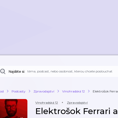
Najděte si:
od
Podcasty
Zpravodajství
Vinohradská 12
Elektrošok Ferra
Vinohradská 12
Zpravodajství
Elektrošok Ferrari 