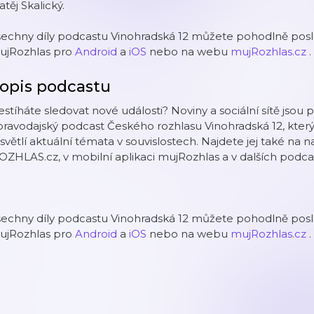
těj Skalický.
echny díly podcastu Vinohradská 12 můžete pohodlně poslo
ujRozhlas pro
Android
a
iOS
nebo na webu
mujRozhlas.cz
.
opis podcastu
stíháte sledovat nové události? Noviny a sociální sítě jsou 
ravodajský podcast Českého rozhlasu Vinohradská 12, který
světlí aktuální témata v souvislostech. Najdete jej také 
OZHLAS.cz, v mobilní aplikaci mujRozhlas a v dalších podca
echny díly podcastu Vinohradská 12 můžete pohodlně poslo
ujRozhlas pro
Android
a
iOS
nebo na webu
mujRozhlas.cz
.