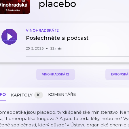
placebo
VINOHRADSKÁ 12
Poslechněte si podcast
25. 5. 2026
22 min
VINOHRADSKÁ 12
EVROPSKÁ 
NFO
KOMENTÁŘE
KAPITOLY
10
meopatika jsou placebo, tvrdí španělské ministerstvo. Nen
jí homeopatika fungovat? A jsou to teda léky, nebo ne? Vy
čené společnosti, který působí v Ústavu organické chemie