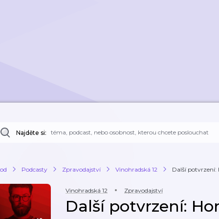
Najděte si:
od
Podcasty
Zpravodajství
Vinohradská 12
Další potvrzení
Vinohradská 12
Zpravodajství
Další potvrzení: H