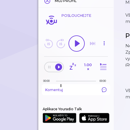
MŮJ PROFIL
Ma
Vš
POSLOUCHEJTE
m
P
Ne
Zp
vy
iR
1.00
×
00:00
00:00
Komentuj
Vš
m
Aplikace Youradio Talk