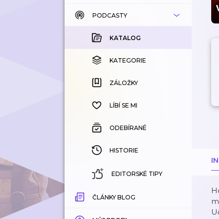
PODCASTY
KATALOG
KOUPENÉ
KATALOG
KATEGORIE
KATEGORIE
ZÁLOŽKY
ZÁLOŽKY
HISTORIE
LÍBÍ SE MI
ODEBÍRANÉ
HISTORIE
I
EDITORSKÉ TIPY
Ho
ČLÁNKY BLOG
ma
U