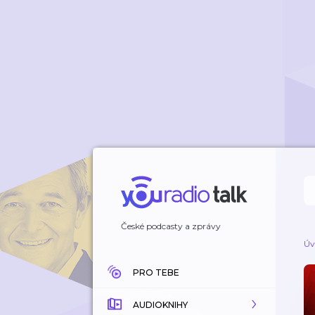
České podcasty a zprávy
Úv
PRO TEBE
AUDIOKNIHY