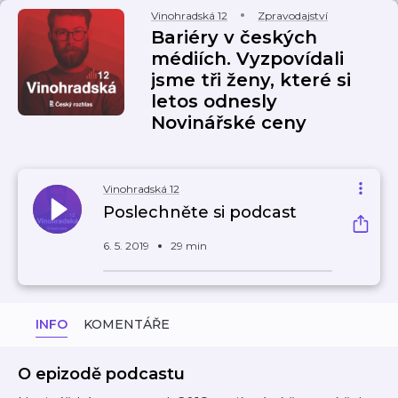
Vinohradská 12
Zpravodajství
Bariéry v českých
médiích. Vyzpovídali
jsme tři ženy, které si
letos odnesly
Novinářské ceny
Vinohradská 12
Poslechněte si podcast
6. 5. 2019
29 min
INFO
KOMENTÁŘE
O epizodě podcastu