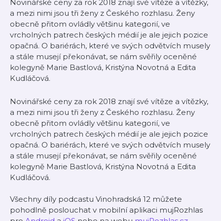
Novinářské ceny za rok 2018 znají své vítěze a vítězky,
a mezi nimi jsou tři ženy z Českého rozhlasu. Ženy
obecně přitom ovládly většinu kategorií, ve
vrcholných patrech českých médií je ale jejich pozice
opačná. O bariérách, které ve svých odvětvích musely
a stále musejí překonávat, se nám svěřily oceněné
kolegyně Marie Bastlová, Kristýna Novotná a Edita
Kudláčová.
Novinářské ceny za rok 2018 znají své vítěze a vítězky,
a mezi nimi jsou tři ženy z Českého rozhlasu. Ženy
obecně přitom ovládly většinu kategorií, ve
vrcholných patrech českých médií je ale jejich pozice
opačná. O bariérách, které ve svých odvětvích musely
a stále musejí překonávat, se nám svěřily oceněné
kolegyně Marie Bastlová, Kristýna Novotná a Edita
Kudláčová.
Všechny díly podcastu Vinohradská 12 můžete
pohodlně poslouchat v mobilní aplikaci mujRozhlas
pro
Android
a
iOS
nebo na webu
mujRozhlas.cz
.