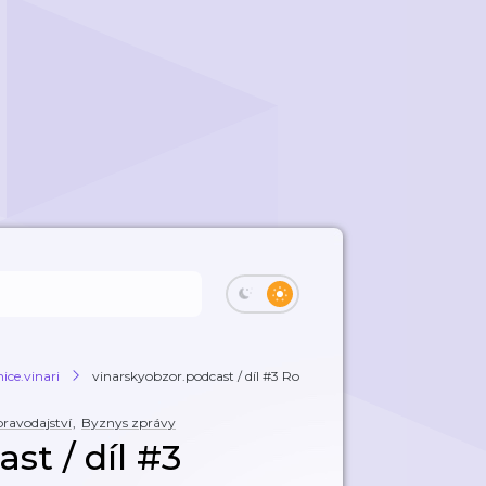
ice.vinari
vinarskyobzor.podcast / díl #3 Roman Slouk
ravodajství
,
Byznys zprávy
st / díl #3