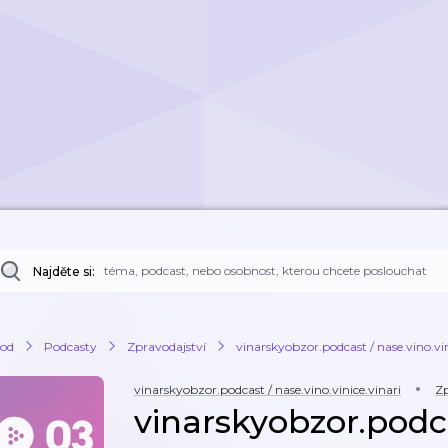
Najděte si:
od
Podcasty
Zpravodajství
vinarskyobzor.podcast / nase.vino.vin
vinarskyobzor.podcast / nase.vino.vinice.vinari
Zp
vinarskyobzor.podca