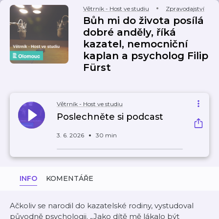
Větrník - Host ve studiu
Zpravodajství
Bůh mi do života posílá
dobré anděly, říká
kazatel, nemocniční
kaplan a psycholog Filip
Fürst
Větrník - Host ve studiu
Poslechněte si podcast
3. 6. 2026
30 min
INFO
KOMENTÁŘE
Ačkoliv se narodil do kazatelské rodiny, vystudoval
původně psychologii. „Jako dítě mě lákalo být