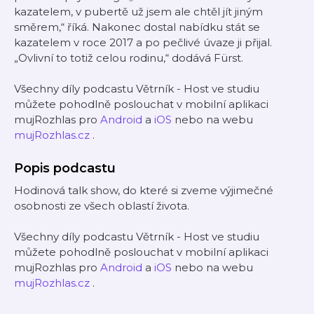
kazatelem, v pubertě už jsem ale chtěl jít jiným
směrem,“ říká. Nakonec dostal nabídku stát se
kazatelem v roce 2017 a po pečlivé úvaze ji přijal.
„Ovlivní to totiž celou rodinu,“ dodává Fürst.
Všechny díly podcastu Větrník - Host ve studiu
můžete pohodlně poslouchat v mobilní aplikaci
mujRozhlas pro
Android
a
iOS
nebo na webu
mujRozhlas.cz
.
Popis podcastu
Hodinová talk show, do které si zveme výjimečné
osobnosti ze všech oblastí života.
Všechny díly podcastu Větrník - Host ve studiu
můžete pohodlně poslouchat v mobilní aplikaci
mujRozhlas pro
Android
a
iOS
nebo na webu
mujRozhlas.cz
.