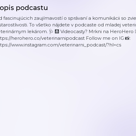
opis podcastu
 fascinujúcich zaujímavostí o správaní a komunikácii so zvie
starostlivosti. To všetko nájdete v podcaste od mladej veterinár
terinárnym lekárom. 🩺 🩻 Videocasty? Mrkni na HeroHero 🦸
tps://herohero.co/veterinarnipodcast Follow me on IG 📸:
tps://www.instagram.com/veterinarni_podcast/?hl=cs