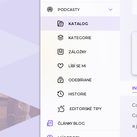
PODCASTY
KATALOG
KOUPENÉ
KATALOG
KATEGORIE
KATEGORIE
ZÁLOŽKY
ZÁLOŽKY
HISTORIE
LÍBÍ SE MI
ODEBÍRANÉ
I
HISTORIE
Co
EDITORSKÉ TIPY
Co
ČLÁNKY BLOG
a 