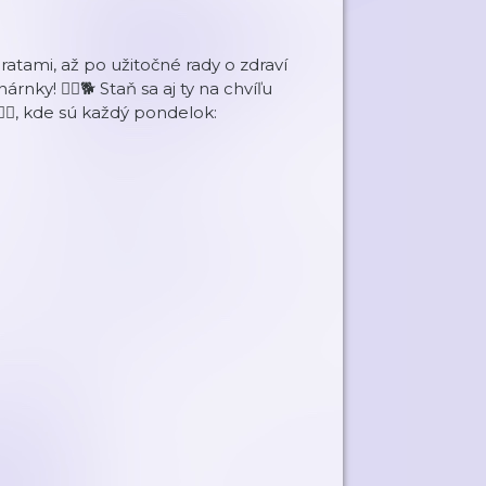
ratami, až po užitočné rady o zdraví
nky! 👩‍⚕️🐕 Staň sa aj ty na chvíľu
‍♀️, kde sú každý pondelok: