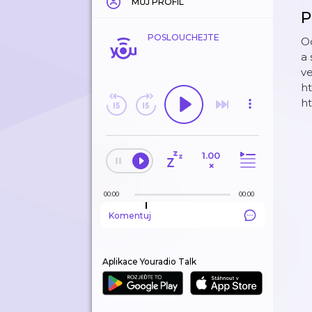
MŮJ PROFIL
P
POSLOUCHEJTE
Od
a 
ve
ht
ht
1.00
×
00:00
00:00
Komentuj
Aplikace Youradio Talk