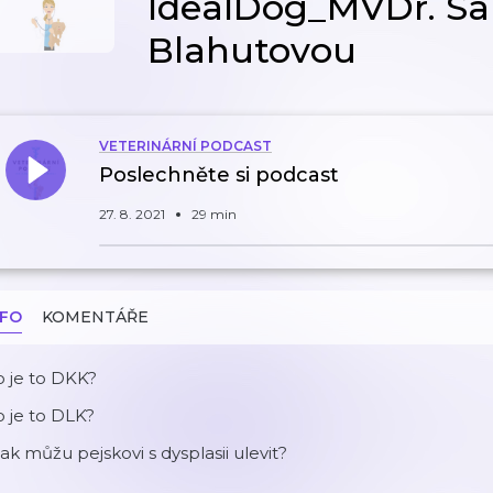
IdealDog_MVDr. Sa
Blahutovou
VETERINÁRNÍ PODCAST
Poslechněte si podcast
27. 8. 2021
29 min
NFO
KOMENTÁŘE
 je to DKK?
 je to DLK?
jak můžu pejskovi s dysplasii ulevit?