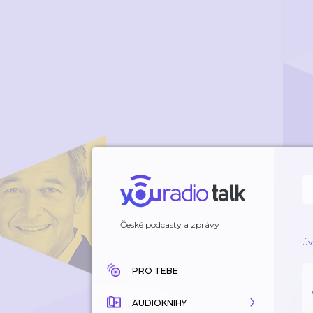
České podcasty a zprávy
Úv
PRO TEBE
AUDIOKNIHY