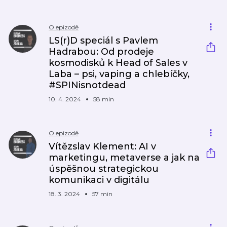
O epizodě
LS(r)D speciál s Pavlem
Hadrabou: Od prodeje
kosmodisků k Head of Sales v
Laba – psi, vaping a chlebíčky,
#SPINisnotdead
10. 4. 2024
58 min
O epizodě
Vítězslav Klement: AI v
marketingu, metaverse a jak na
úspěšnou strategickou
komunikaci v digitálu
18. 3. 2024
57 min