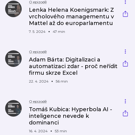
O epizodě
Lenka Helena Koenigsmark: Z
vrcholového managementu v
Mattel až do europarlamentu
7. 5. 2024
47 min
O epizodě
Adam Bárta: Digitalizaci a
automatizaci zdar - proč neřídit
firmu skrze Excel
22. 4. 2024
56 min
O epizodě
Tomáš Kubica: Hyperbola AI -
inteligence nevede k
dominanci
16. 4. 2024
53 min