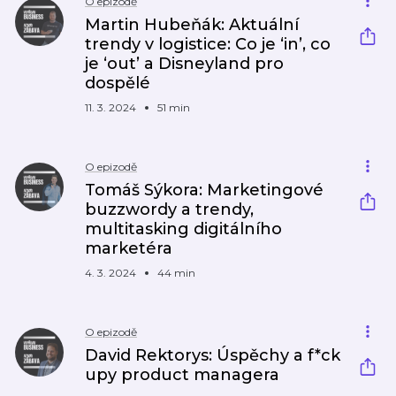
O epizodě
Martin Hubeňák: Aktuální
trendy v logistice: Co je ‘in’, co
je ‘out’ a Disneyland pro
dospělé
11. 3. 2024
51 min
O epizodě
Tomáš Sýkora: Marketingové
buzzwordy a trendy,
multitasking digitálního
marketéra
4. 3. 2024
44 min
O epizodě
David Rektorys: Úspěchy a f*ck
upy product managera