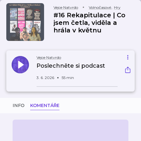
Vejce Natvrdo
Volnočasové
,
Hry
#16 Rekapitulace | Co
jsem četla, viděla a
hrála v květnu
Vejce Natvrdo
Poslechněte si podcast
3. 6. 2026
55 min
INFO
KOMENTÁŘE