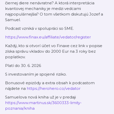
čiernej diere nenávratne? A ktorá interpretácia
kvantovej mechaniky je medzi vedcami
najpopulárnejšia? O tom všetkom diskutujú Jozef a
Samuel.
Podcast vzniká v spolupráci so SME.
https://www.finax.eu/affiliate/vedator/register
Každý, kto si otvorí účet vo Finaxe cez link v popise
získa správu vkladov do 2000 Eur na 3 roky bez
poplatkov.
Platí do 30. 6. 2026
S investovaním je spojené riziko.
Bonusové epizódy a extra obsah k podcastom
nájdete na
https://herohero.co/vedator
Samuelova nová kniha už je v predaji
https://www.martinus.sk/3600333-limity-
poznania/kniha