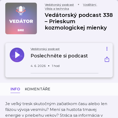
Vedátorský podcast
Vzdělání
,
Věda a technika
Vedátorský podcast 338
– Prieskum
kozmologickej mienky
Vedátorský podcast
Poslechněte si podcast
4. 6. 2026
1 hod
INFO
KOMENTÁŘE
Je veľký tresk skutočným začiatkom času alebo len
fázou vývoja vesmíru? Mení sa hustota tmavej
energie v priebehu vekov? Stráca sa informácia v