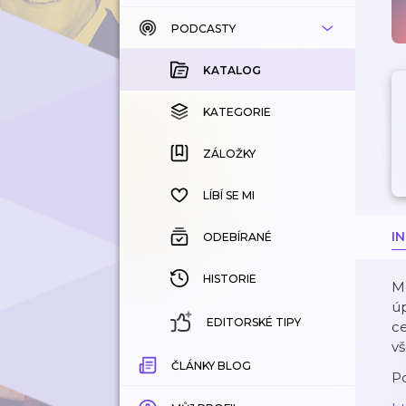
PODCASTY
KATALOG
KOUPENÉ
KATALOG
KATEGORIE
KATEGORIE
ZÁLOŽKY
ZÁLOŽKY
HISTORIE
LÍBÍ SE MI
I
ODEBÍRANÉ
HISTORIE
M
úp
EDITORSKÉ TIPY
ce
vš
ČLÁNKY BLOG
Po