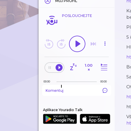
ht
MŮJ PROFIL
Ka
POSLOUCHEJTE
b
Pl
S 
Hl
ht
1.00
B
×
Sa
00:00
00:00
O
Komentuj
h
ht
Aplikace Youradio Talk
Vš
ht