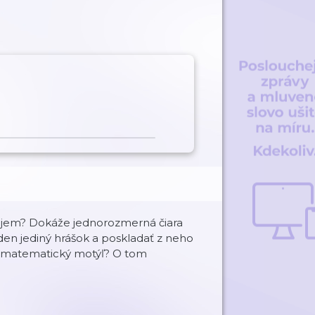
bjem? Dokáže jednorozmerná čiara
den jediný hrášok a poskladať z neho
ný matematický motýľ? O tom