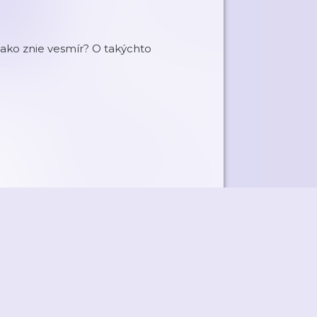
 ako znie vesmír? O takýchto
ky
Přidat podcast
RSS