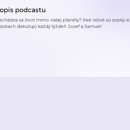
opis podcastu
chádza sa život mimo našej planéty? Aké ničivé sú sopky a
ázkach diskutujú každý týždeň Jozef a Samuel.
2026
Active Radio a.s.
Reklama
O aplikaci
Youradio Music
Podmín
áte již účet? Přihlaste se.
Kontakty a zpětná vazba
Nastavení soukromí