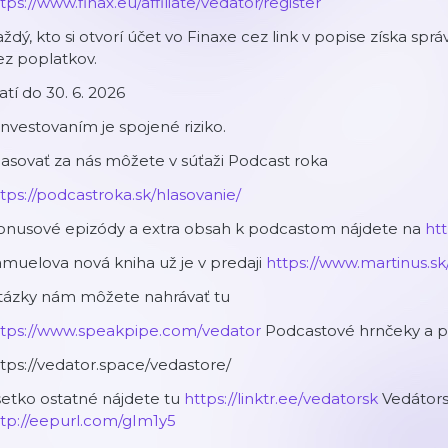
tps://www.finax.eu/affiliate/vedator/register
ždý, kto si otvorí účet vo Finaxe cez link v popise získa sp
ez poplatkov.
atí do 30. 6. 2026
investovaním je spojené riziko.
asovať za nás môžete v súťaži Podcast roka
tps://podcastroka.sk/hlasovanie/
onusové epizódy a extra obsah k podcastom nájdete na
ht
muelova nová kniha už je v predaji
https://www.martinus.sk
tázky nám môžete nahrávať tu
ttps://www.speakpipe.com/vedator
Podcastové hrnčeky a p
tps://vedator.space/vedastore/
etko ostatné nájdete tu
https://linktr.ee/vedatorsk
Vedátors
tp://eepurl.com/gIm1y5