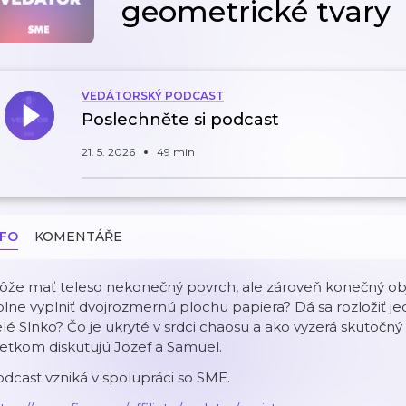
geometrické tvary
VEDÁTORSKÝ PODCAST
Poslechněte si podcast
21. 5. 2026
49 min
NFO
KOMENTÁŘE
ôže mať teleso nekonečný povrch, ale zároveň konečný o
lne vyplniť dvojrozmernú plochu papiera? Dá sa rozložiť je
lé Slnko? Čo je ukryté v srdci chaosu a ako vyzerá skutoč
etkom diskutujú Jozef a Samuel.
dcast vzniká v spolupráci so SME.