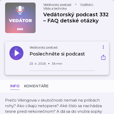
Vedátorský podcast
Vzdělání
,
Věda a technika
Vedátorský podcast 332
– FAQ detské otázky
Vedátorský podcast
Poslechněte si podcast
23. 4. 2026
36 min
INFO
KOMENTÁŘE
Prečo Vikingovia v skutočnosti nemali na prilbách
rohy? Ako cíkajú netopiere? Aké číslo sa nachádza
tesne pred nekonečnom? A dá sa do vnútra sopky