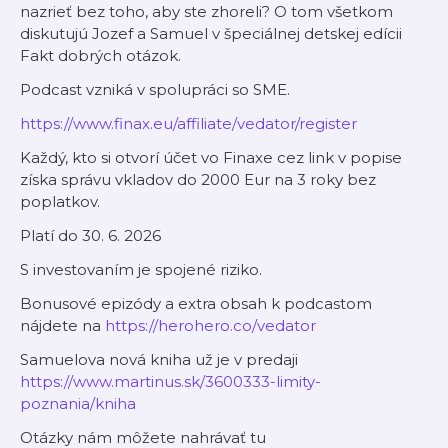
nazrieť bez toho, aby ste zhoreli? O tom všetkom
diskutujú Jozef a Samuel v špeciálnej detskej edícii
Fakt dobrých otázok.
Podcast vzniká v spolupráci so SME.
https://www.finax.eu/affiliate/vedator/register
Každý, kto si otvorí účet vo Finaxe cez link v popise
získa správu vkladov do 2000 Eur na 3 roky bez
poplatkov.
Platí do 30. 6. 2026
S investovaním je spojené riziko.
Bonusové epizódy a extra obsah k podcastom
nájdete na
https://herohero.co/vedator
Samuelova nová kniha už je v predaji
https://www.martinus.sk/3600333-limity-
poznania/kniha
Otázky nám môžete nahrávať tu