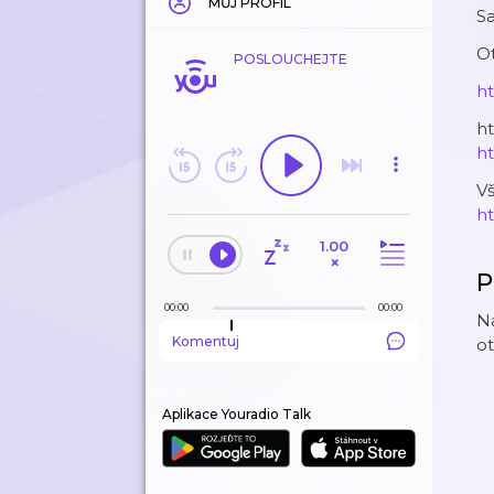
MŮJ PROFIL
Sa
O
POSLOUCHEJTE
h
ht
h
Vš
ht
1.00
×
P
00:00
00:00
Na
Komentuj
ot
Aplikace Youradio Talk