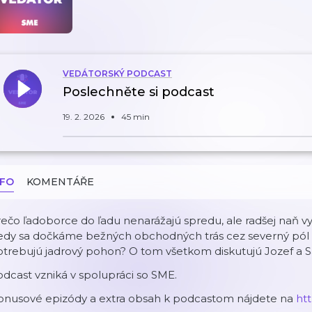
VEDÁTORSKÝ PODCAST
Poslechněte si podcast
19. 2. 2026
45 min
NFO
KOMENTÁŘE
ečo ľadoborce do ľadu nenarážajú spredu, ale radšej naň vy
edy sa dočkáme bežných obchodných trás cez severný pól a
otrebujú jadrový pohon? O tom všetkom diskutujú Jozef a 
dcast vzniká v spolupráci so SME.
onusové epizódy a extra obsah k podcastom nájdete na
ht