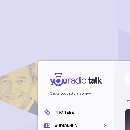
České podcasty a zprávy
Úv
PRO TEBE
AUDIOKNIHY