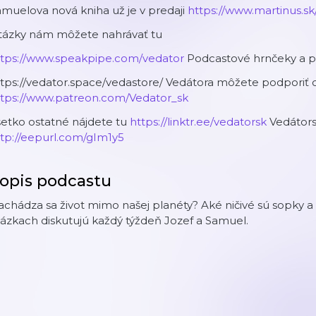
muelova nová kniha už je v predaji
https://www.martinus.sk
tázky nám môžete nahrávať tu
ttps://www.speakpipe.com/vedator
Podcastové hrnčeky a p
tps://vedator.space/vedastore/ Vedátora môžete podporiť 
ttps://www.patreon.com/Vedator_sk
etko ostatné nájdete tu
https://linktr.ee/vedatorsk
Vedátors
tp://eepurl.com/gIm1y5
opis podcastu
chádza sa život mimo našej planéty? Aké ničivé sú sopky a
ázkach diskutujú každý týždeň Jozef a Samuel.