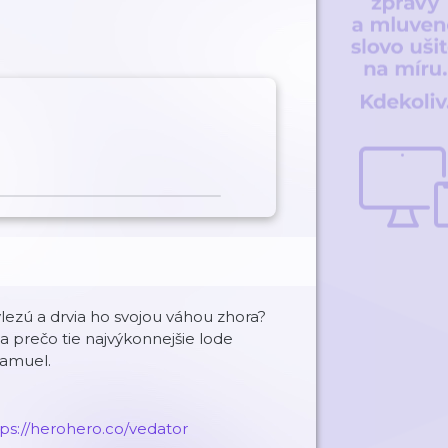
lezú a drvia ho svojou váhou zhora?
 prečo tie najvýkonnejšie lode
Samuel.
tps://herohero.co/vedator