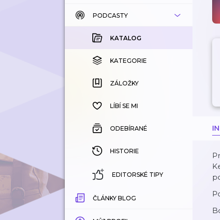
PODCASTY
KATALOG
KOUPENÉ
KATALOG
KATEGORIE
KATEGORIE
ZÁLOŽKY
ZÁLOŽKY
HISTORIE
LÍBÍ SE MI
I
ODEBÍRANÉ
HISTORIE
Pr
K
EDITORSKÉ TIPY
p
Po
ČLÁNKY BLOG
B