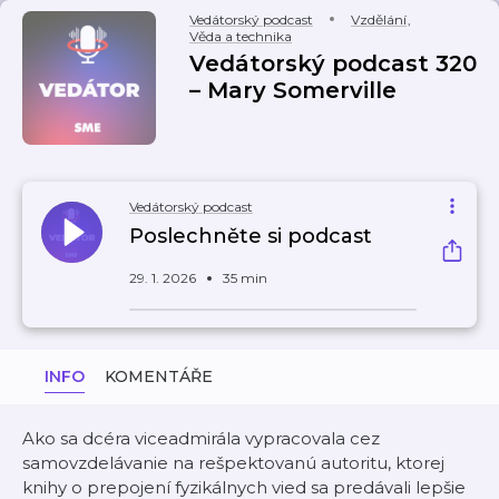
Vedátorský podcast
Vzdělání
,
Věda a technika
Vedátorský podcast 320
– Mary Somerville
Vedátorský podcast
Poslechněte si podcast
29. 1. 2026
35 min
INFO
KOMENTÁŘE
Ako sa dcéra viceadmirála vypracovala cez
samovzdelávanie na rešpektovanú autoritu, ktorej
knihy o prepojení fyzikálnych vied sa predávali lepšie