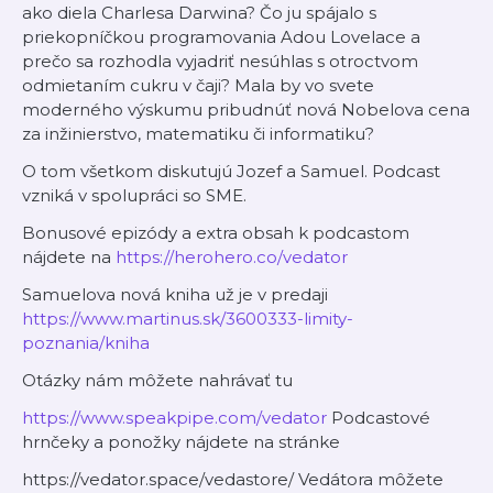
ako diela Charlesa Darwina? Čo ju spájalo s
priekopníčkou programovania Adou Lovelace a
prečo sa rozhodla vyjadriť nesúhlas s otroctvom
odmietaním cukru v čaji? Mala by vo svete
moderného výskumu pribudnúť nová Nobelova cena
za inžinierstvo, matematiku či informatiku?
O tom všetkom diskutujú Jozef a Samuel. Podcast
vzniká v spolupráci so SME.
Bonusové epizódy a extra obsah k podcastom
nájdete na
https://herohero.co/vedator
Samuelova nová kniha už je v predaji
https://www.martinus.sk/3600333-limity-
poznania/kniha
Otázky nám môžete nahrávať tu
https://www.speakpipe.com/vedator
Podcastové
hrnčeky a ponožky nájdete na stránke
https://vedator.space/vedastore/ Vedátora môžete