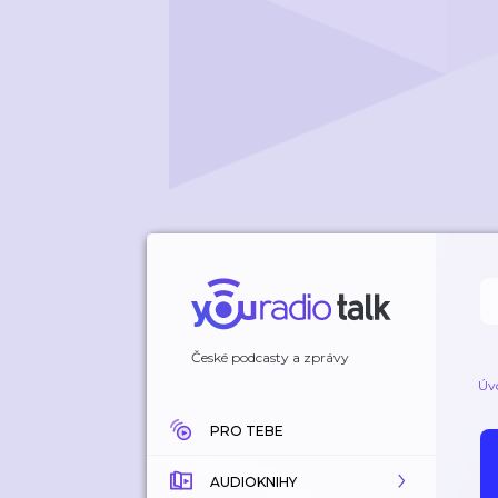
České podcasty a zprávy
Úv
PRO TEBE
AUDIOKNIHY