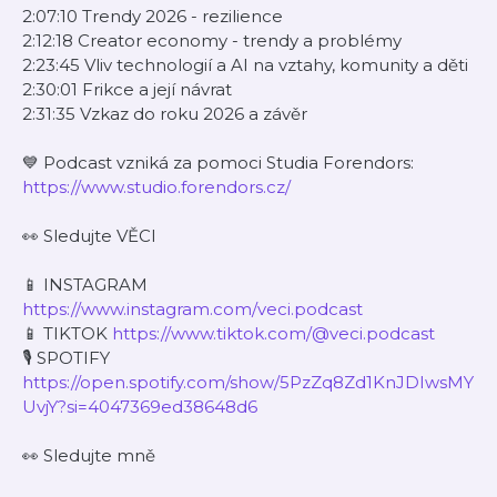
2:07:10 Trendy 2026 - rezilience
2:12:18 Creator economy - trendy a problémy
2:23:45 Vliv technologií a AI na vztahy, komunity a děti
2:30:01 Frikce a její návrat
2:31:35 Vzkaz do roku 2026 a závěr
💙 Podcast vzniká za pomoci Studia Forendors:
https://www.studio.forendors.cz/
👀 Sledujte VĚCI
📱 INSTAGRAM
https://www.instagram.com/veci.podcast
📱 TIKTOK
https://www.tiktok.com/@veci.podcast
🎙️ SPOTIFY
https://open.spotify.com/show/5PzZq8Zd1KnJDIwsMY
UvjY?si=4047369ed38648d6
👀 Sledujte mně