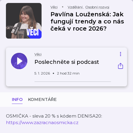
Věci
Vzdělání
,
Osobní rozvoj
Pavlína Louženská: Jak
fungují trendy a co nás
čeká v roce 2026?
Věci
Poslechněte si podcast
5. 1. 2026
2 hod 32 min
INFO
KOMENTÁŘE
OSMIČKA - sleva 20 % s kódem DENISA20:
https://www.zazracnaosmicka.cz