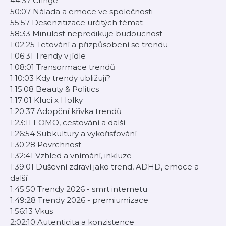
44:37 Cringe
50:07 Nálada a emoce ve společnosti
55:57 Desenzitizace určitých témat
58:33 Minulost nepredikuje budoucnost
1:02:25 Tetování a přizpůsobení se trendu
1:06:31 Trendy v jídle
1:08:01 Transormace trendů
1:10:03 Kdy trendy ubližují?
1:15:08 Beauty & Politics
1:17:01 Kluci x Holky
1:20:37 Adopční křivka trendů
1:23:11 FOMO, cestování a další
1:26:54 Subkultury a vykořisťování
1:30:28 Povrchnost
1:32:41 Vzhled a vnímání, inkluze
1:39:01 Duševní zdraví jako trend, ADHD, emoce a
další
1:45:50 Trendy 2026 - smrt internetu
1:49:28 Trendy 2026 - premiumizace
1:56:13 Vkus
2:02:10 Autenticita a konzistence