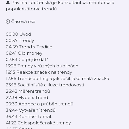
👤 Pavlína Louženská je konzultantka, mentorka a
popularizátorka trendů.
🕗 Časová osa
00:00 Úvod
00:37 Trendy
04:59 Trend x Tradice
06:41 Old money
07:53 Co přijde dál?
13:28 Trendy v různých bublinách
16:15 Reakce značek na trendy
17:56 Trendspotting a jak začít jako malá značka
23:18 Sociální sítě a iluze trendovosti
26:42 Měření trendů
27:38 Hype x Trend
30:33 Adopce a průběh trendů
34:44 Vytváření trendů
36:43 Kontrast témat
41:22 Celospolečenské trendy