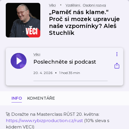
Věci
Vzdělání
,
Osobní rozvoj
„Paměť nás klame.“
Proč si mozek upravuje
naše vzpomínky? Aleš
Stuchlík
Věci
Poslechněte si podcast
20. 4. 2026
1 hod 35 min
INFO
KOMENTÁŘE
🚀 Doražte na Masterclass RŮST 20. května:
https://www.rybizproduction.cz/rust
(10% sleva s
kódem VECI)