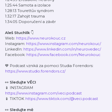
1:25:44 Samota a izolace
1:28:13 Tourettův syndrom
1:32:17 Zahojit trauma
1:34:05 Doporučení a závěr
Aleš Stuchlík
👇
Web:
https://www.neurokouc.cz
Instagram:
https://www.instagram.com/neurokouc/
LinkedIn:
https://www.linkedin.com/in/neurovedec/
Facebook:
https://www.facebook.com/Neurokouc
💙 Podcast vzniká za pomoci Studia Forendors:
https://www.studio.forendors.cz/
👀
Sledujte VĚCI
📱 INSTAGRAM
https://www.instagram.com/veci.podcast
📱 TIKTOK
https://www.tiktok.com/@veci.podcast
👀
Sledujte mě