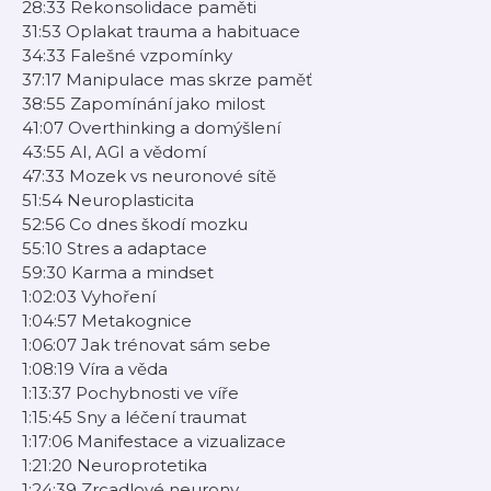
28:33 Rekonsolidace paměti
31:53 Oplakat trauma a habituace
34:33 Falešné vzpomínky
37:17 Manipulace mas skrze paměť
38:55 Zapomínání jako milost
41:07 Overthinking a domýšlení
43:55 AI, AGI a vědomí
47:33 Mozek vs neuronové sítě
51:54 Neuroplasticita
52:56 Co dnes škodí mozku
55:10 Stres a adaptace
59:30 Karma a mindset
1:02:03 Vyhoření
1:04:57 Metakognice
1:06:07 Jak trénovat sám sebe
1:08:19 Víra a věda
1:13:37 Pochybnosti ve víře
1:15:45 Sny a léčení traumat
1:17:06 Manifestace a vizualizace
1:21:20 Neuroprotetika
1:24:39 Zrcadlové neurony