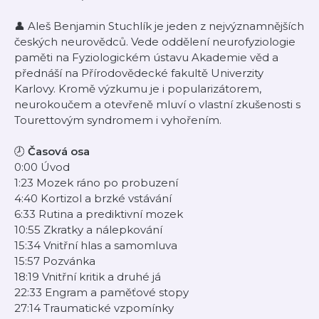
👤 Aleš Benjamin Stuchlík je jeden z nejvýznamnějších
českých neurovědců. Vede oddělení neurofyziologie
paměti na Fyziologickém ústavu Akademie věd a
přednáší na Přírodovědecké fakultě Univerzity
Karlovy. Kromě výzkumu je i popularizátorem,
neurokoučem a otevřeně mluví o vlastní zkušenosti s
Tourettovým syndromem i vyhořením.
🕗
Časová osa
0:00 Úvod
1:23 Mozek ráno po probuzení
4:40 Kortizol a brzké vstávání
6:33 Rutina a prediktivní mozek
10:55 Zkratky a nálepkování
15:34 Vnitřní hlas a samomluva
15:57 Pozvánka
18:19 Vnitřní kritik a druhé já
22:33 Engram a paměťové stopy
27:14 Traumatické vzpomínky