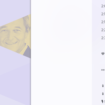
2:
2:
2:
2
2
💙
👀
⁠
⁠⁠
