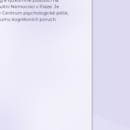
og a výzkumník působící na
ultní Nemocnici v Praze. Je
 Centrum psychologické péče,
kumu kognitivních poruch.