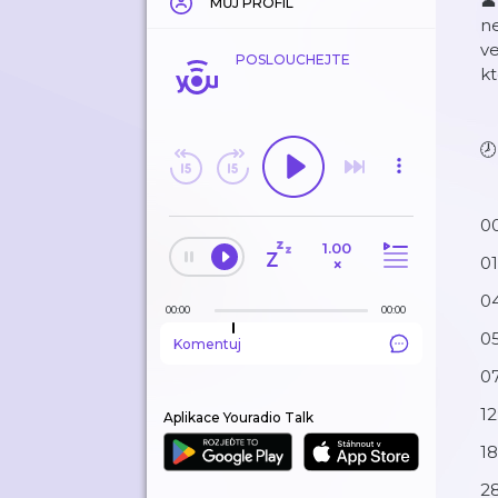
👤
MŮJ PROFIL
ne
v
POSLOUCHEJTE
kt
🕗
0
1.00
0
×
04
00:00
00:00
0
Komentuj
07
12
Aplikace Youradio Talk
18
28