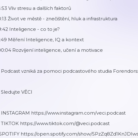
:53 Vliv stresu a dalších faktorů
:13 Život ve městě - znečištění, hluk a infrastruktura
:42 Inteligence - co to je?
:49 Měření Inteligence, IQ a kontext
00:04 Rozvíjení inteligence, učení a motivace
 Podcast vzniká za pomoci podcastového studia Forendors: ⁠
 Sledujte VĚCI
 INSTAGRAM ⁠https://www.instagram.com/veci.podcast⁠
📱 TIKTOK https://www.tiktok.com/@veci.podcast⁠
️ SPOTIFY https://open.spotify.com/show/5PzZq8Zd1KnJD