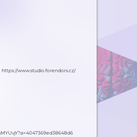
https://www.studio.forendors.cz/⁠
IwsMYUvjY?si=4047369ed38648d6