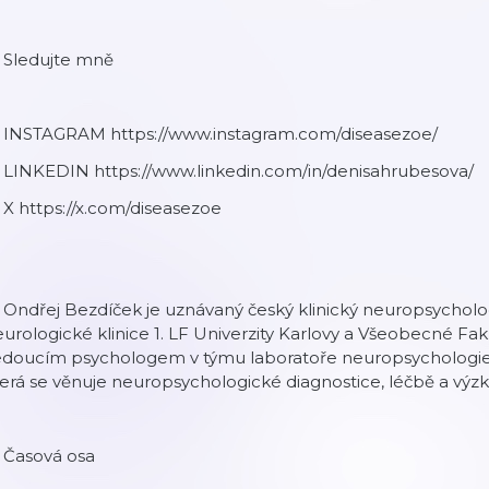
 Sledujte mně
📱 INSTAGRAM https://www.instagram.com/diseasezoe/
 LINKEDIN https://www.linkedin.com/in/denisahrubesova/
 X https://x.com/diseasezoe⁠
 Ondřej Bezdíček je uznávaný český klinický neuropsychol
urologické klinice 1. LF Univerzity Karlovy a Všeobecné Fak
edoucím psychologem v týmu laboratoře neuropsychologie
erá se věnuje neuropsychologické diagnostice, léčbě a výz
 Časová osa