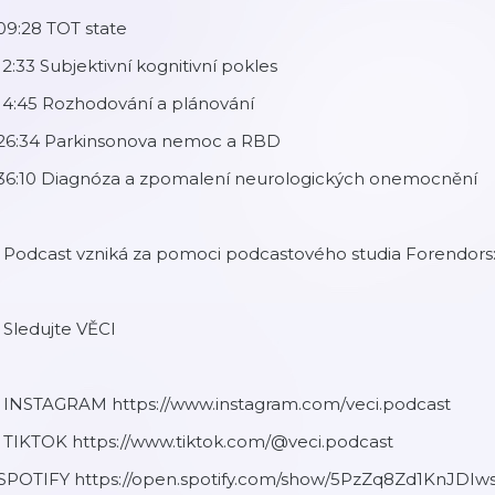
09:28 TOT state
12:33 Subjektivní kognitivní pokles
14:45 Rozhodování a plánování
:26:34 Parkinsonova nemoc a RBD
:36:10 Diagnóza a zpomalení neurologických onemocnění
 Podcast vzniká za pomoci podcastového studia Forendors: ⁠
 Sledujte VĚCI
 INSTAGRAM ⁠https://www.instagram.com/veci.podcast⁠
📱 TIKTOK https://www.tiktok.com/@veci.podcast⁠
️ SPOTIFY https://open.spotify.com/show/5PzZq8Zd1KnJD