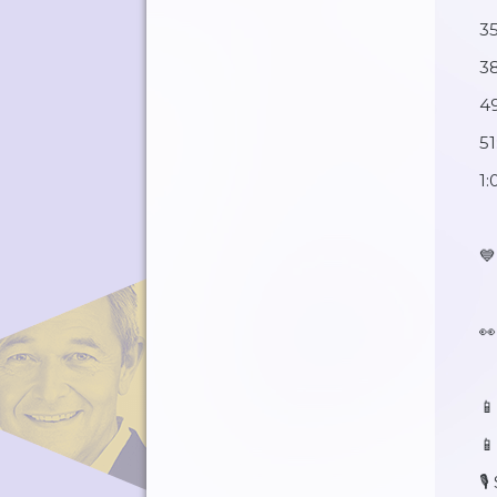
35
38
49
51
1:
💙
👀
⁠
⁠⁠
