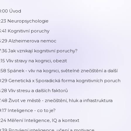
0:00 Úvod
1:23 Neuropsychologie
:41 Kognitivní poruchy
5:29 Alzheimerova nemoc
:36 Jak vznikají kognitivní poruchy?
:15 Vliv stravy na kognici, obezit
:58 Spánek - vliv na kognici, světelné znečištění a další
:29 Genetická x Sporadická forma kognitivních poruch
:28 Vliv stresu a dalších faktorů
:48 Život ve městě - znečištění, hluk a infrastruktura
:17 Inteligence - co to je?
:24 Měření Inteligence, IQ a kontext
:39 Rozvíjení inteligence, učení a motivace