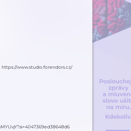
https://www.studio.forendors.cz/⁠
IwsMYUvjY?si=4047369ed38648d6