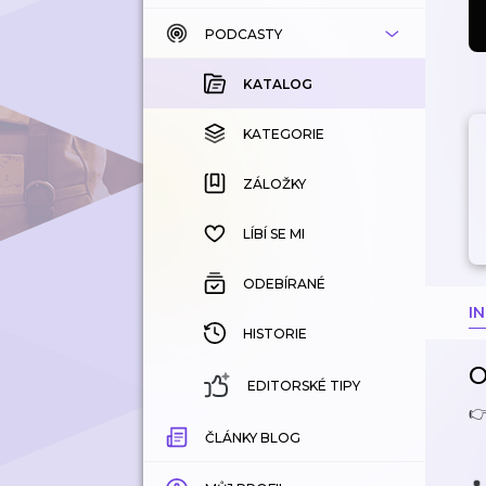
PODCASTY
KATALOG
KOUPENÉ
KATALOG
KATEGORIE
KATEGORIE
ZÁLOŽKY
ZÁLOŽKY
HISTORIE
LÍBÍ SE MI
ODEBÍRANÉ
I
HISTORIE
O
EDITORSKÉ TIPY
👉
ČLÁNKY BLOG