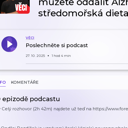
můžete oddálit Alz
středomořská dieta 
VĚCI
Poslechněte si podcast
27. 10. 2025
1 hod 4 min
NFO
KOMENTÁŘE
 epizodě podcastu
 Celý rozhovor (2h 42m) najdete už teď na ⁠https://www.for