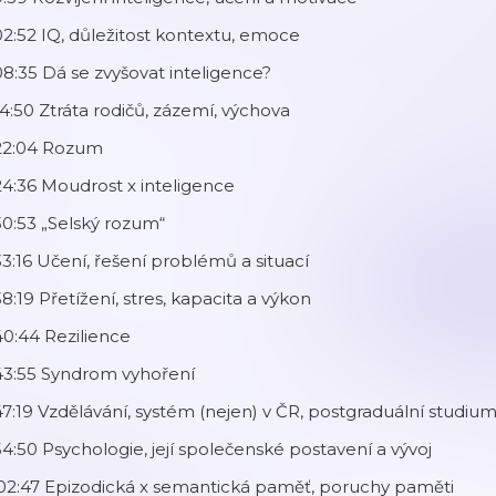
02:52 IQ, důležitost kontextu, emoce
08:35 Dá se zvyšovat inteligence?
14:50 Ztráta rodičů, zázemí, výchova
:22:04 Rozum
24:36 Moudrost x inteligence
30:53 „Selský rozum“
33:16 Učení, řešení problémů a situací
38:19 Přetížení, stres, kapacita a výkon
40:44 Rezilience
43:55 Syndrom vyhoření
47:19 Vzdělávání, systém (nejen) v ČR, postgraduální studiu
54:50 Psychologie, její společenské postavení a vývoj
:02:47 Epizodická x semantická paměť, poruchy paměti