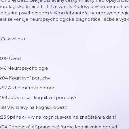
 Ondřej Bezdíček je uznávaný český klinický neuropsychol
urologické klinice 1. LF Univerzity Karlovy a Všeobecné Fak
edoucím psychologem v týmu laboratoře neuropsychologie
erá se věnuje neuropsychologické diagnostice, léčbě a výz
 Časová osa
0:00 Úvod
1:46 Neuropsychologie
:04 Kognitivní poruchy
5:52 Alzheimerova nemoc
:59 Jak vznikají kognitivní poruchy?
:38 Vliv stravy na kognici, obezit
:23 Spánek - vliv na kognici, světelné znečištění a další
:54 Genetická x Sporadická forma kognitivních poruch