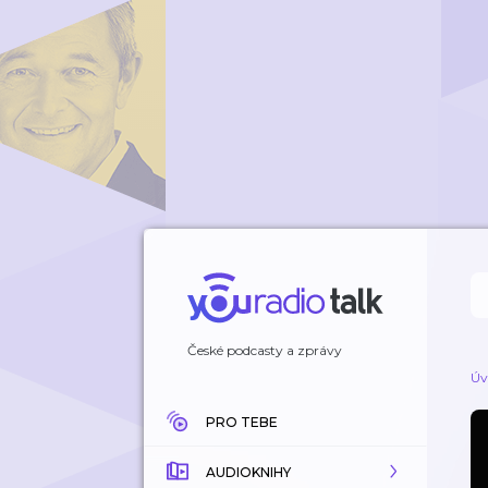
České podcasty a zprávy
Úv
PRO TEBE
AUDIOKNIHY