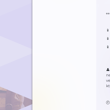
👀
⁠
⁠
⁠
👤
ne
v
kt
🕗