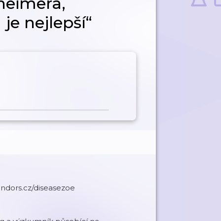
heimera,
je nejlepší“
endors.cz/diseasezoe