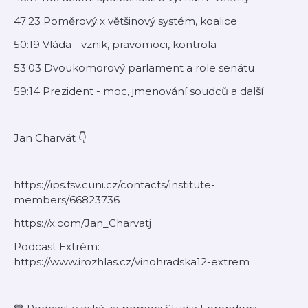
47:23 Poměrový x většinový systém, koalice
50:19 Vláda - vznik, pravomoci, kontrola
53:03 Dvoukomorový parlament a role senátu
59:14 Prezident - moc, jmenování soudců a další
Jan Charvát 👇
https://ips.fsv.cuni.cz/contacts/institute-
members/66823736
https://x.com/Jan_Charvatj
Podcast Extrém:
https://www.irozhlas.cz/vinohradska12-extrem