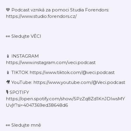
💙 Podcast vzniká za pomoci Studia Forendors:
⁠https://www.studio.forendors.cz/⁠
👀 Sledujte VĚCI
⁠📱 INSTAGRAM
⁠https://www.instagram.com/veci.podcast⁠
⁠⁠📱 TIKTOK https://www.tiktok.com/@veci.podcast⁠
🎥 YouTube: https://www.youtube.com/@Veci.podcast
🎙️ SPOTIFY
https://open.spotify.com/show/5PzZq8Zd1KnJDIwsMY
UvjY?si=4047369ed38648d6
👀 Sledujte mně