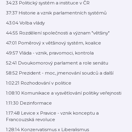
34:23 Politický systém a instituce v ČR
37:37 Historie a vznik parlamentních systémů
43:04 Volba vlády
44:55 Rozdělení společnosti a význam "většiny"
47:01 Poměrový x většinový systém, koalice
49:57 Vláda - vznik, pravomoci, kontrola
52:41 Dvoukomorový parlament a role senátu
58:52 Prezident - moc, jmenování soudců a další
1:02:21 Rozhodování v politice
1:08:10 Komunikace a vysvětlování politiky veřejnosti
1:11:30 Dezinformace
1:17:48 Levice x Pravice - vznik konceptu a
Francouzská revoluce
1:28:14 Konzervatismus x Liberalismus