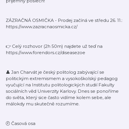
příjemný poslech!
ZÁZRAČNÁ OSMIČKA - Prodej začíná ve středu 26. 11.:
https://www.zazracnaosmicka.cz/
👉 Celý rozhovor (2h 50m) najdete už teď na
⁠https://www.forendors.cz/diseasezoe
👤 Jan Charvát je český politolog zabývající se
politickým extremismem a vysokoškolský pedagog
vyučující na Institutu politologických studií Fakulty
sociálních věd Univerzity Karlovy. Dnes se ponoříme
do světa, který sice často vidíme kolem sebe, ale
málokdy mu skutečně rozumíme.
🕗 Časová osa