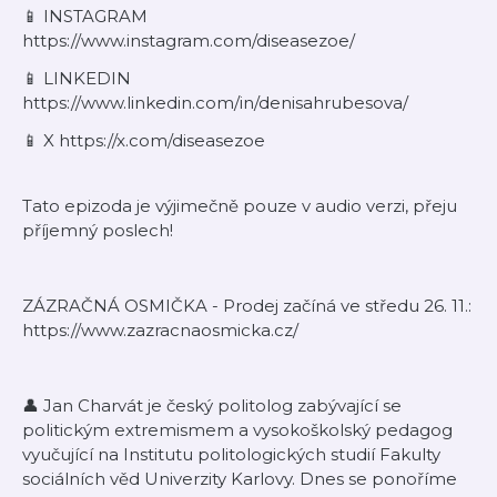
⁠📱 INSTAGRAM
https://www.instagram.com/diseasezoe/
⁠📱 LINKEDIN
https://www.linkedin.com/in/denisahrubesova/
⁠📱 X https://x.com/diseasezoe
Tato epizoda je výjimečně pouze v audio verzi, přeju
příjemný poslech!
ZÁZRAČNÁ OSMIČKA - Prodej začíná ve středu 26. 11.:
https://www.zazracnaosmicka.cz/
👤 Jan Charvát je český politolog zabývající se
politickým extremismem a vysokoškolský pedagog
vyučující na Institutu politologických studií Fakulty
sociálních věd Univerzity Karlovy. Dnes se ponoříme