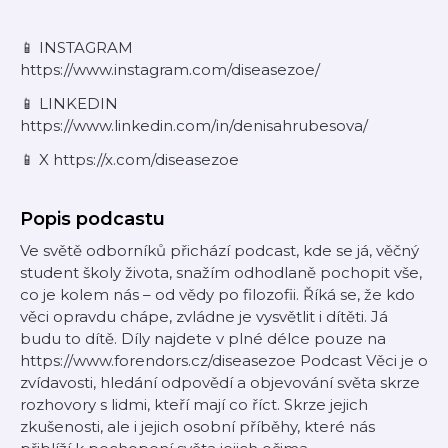
⁠📱 INSTAGRAM
https://www.instagram.com/diseasezoe/
⁠📱 LINKEDIN
https://www.linkedin.com/in/denisahrubesova/
⁠📱 X https://x.com/diseasezoe
Popis podcastu
Ve světě odborníků přichází podcast, kde se já, věčný
student školy života, snažím odhodlaně pochopit vše,
co je kolem nás – od vědy po filozofii. Říká se, že kdo
věci opravdu chápe, zvládne je vysvětlit i dítěti. Já
budu to dítě. Díly najdete v plné délce pouze na
https://www.forendors.cz/diseasezoe Podcast Věci je o
zvídavosti, hledání odpovědí a objevování světa skrze
rozhovory s lidmi, kteří mají co říct. Skrze jejich
zkušenosti, ale i jejich osobní příběhy, které nás