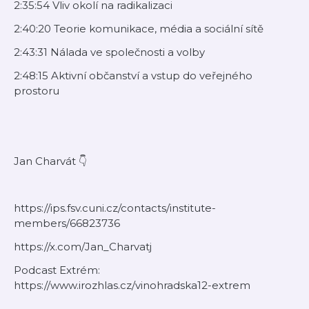
2:35:54 Vliv okolí na radikalizaci
2:40:20 Teorie komunikace, média a sociální sítě
2:43:31 Nálada ve společnosti a volby
2:48:15 Aktivní občanství a vstup do veřejného
prostoru
Jan Charvát 👇
https://ips.fsv.cuni.cz/contacts/institute-
members/66823736
https://x.com/Jan_Charvatj
Podcast Extrém:
https://www.irozhlas.cz/vinohradska12-extrem