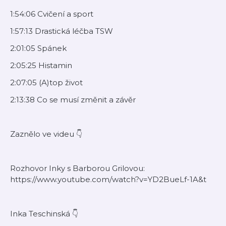
1:54:06 Cvičení a sport
1:57:13 Drastická léčba TSW
2:01:05 Spánek
2:05:25 Histamin
2:07:05 (A)top život
2:13:38 Co se musí změnit a závěr
Zaznělo ve videu 👇
Rozhovor Inky s Barborou Grilovou:
https://www.youtube.com/watch?v=YD2BueLf-1A&t
Inka Teschinská 👇