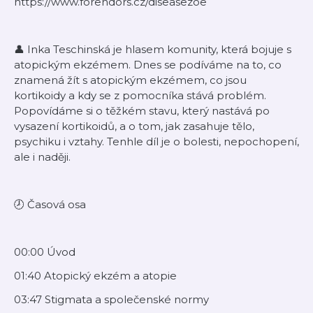
⁠https://www.forendors.cz/diseasezoe
👤 Inka Teschinská je hlasem komunity, která bojuje s
atopickým ekzémem. Dnes se podíváme na to, co
znamená žít s atopickým ekzémem, co jsou
kortikoidy a kdy se z pomocníka stává problém.
Popovídáme si o těžkém stavu, který nastává po
vysazení kortikoidů, a o tom, jak zasahuje tělo,
psychiku i vztahy. Tenhle díl je o bolesti, nepochopení,
ale i naději.
🕗 Časová osa
00:00 Úvod
01:40 Atopický ekzém a atopie
03:47 Stigmata a společenské normy