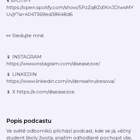
🎙️ SPOTIFY
https://open.spotify.com/show/5PzZq8Zd1KnJDIwsMY
UvjY?si=4047369ed38648d6
👀 Sledujte mně
⁠📱 INSTAGRAM
https://www.instagram.com/diseasezoe/
⁠📱 LINKEDIN
https://www.linkedin.com/in/denisahrubesova/
⁠📱 X https://x.com/diseasezoe
Popis podcastu
Ve světě odborníků přichází podcast, kde se já, věčný
student školy života, snažím odhodlaně pochopit vše,