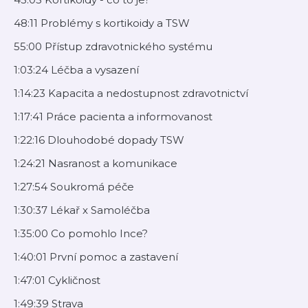
48:11 Problémy s kortikoidy a TSW
55:00 Přístup zdravotnického systému
1:03:24 Léčba a vysazení
1:14:23 Kapacita a nedostupnost zdravotnictví
1:17:41 Práce pacienta a informovanost
1:22:16 Dlouhodobé dopady TSW
1:24:21 Nasranost a komunikace
1:27:54 Soukromá péče
1:30:37 Lékař x Samoléčba
1:35:00 Co pomohlo Ince?
1:40:01 První pomoc a zastavení
1:47:01 Cykličnost
1:49:39 Strava