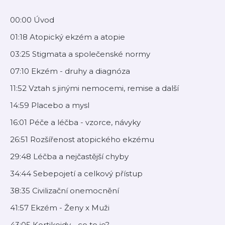
00:00 Úvod
01:18 Atopický ekzém a atopie
03:25 Stigmata a společenské normy
07:10 Ekzém - druhy a diagnóza
11:52 Vztah s jinými nemocemi, remise a další
14:59 Placebo a mysl
16:01 Péče a léčba - vzorce, návyky
26:51 Rozšířenost atopického ekzému
29:48 Léčba a nejčastější chyby
34:44 Sebepojetí a celkový přístup
38:35 Civilizační onemocnění
41:57 Ekzém - Ženy x Muži
43:05 Kortikoidy - co to je?