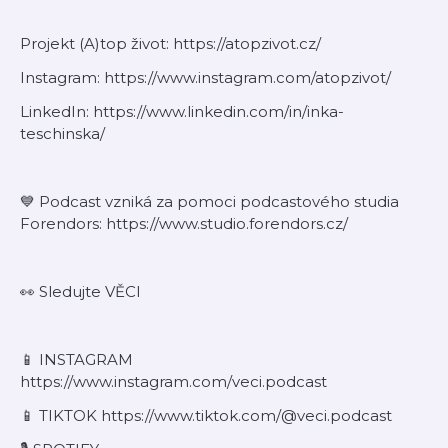
Projekt (A)top život: https://atopzivot.cz/
Instagram: https://www.instagram.com/atopzivot/
LinkedIn: https://www.linkedin.com/in/inka-
teschinska/
💙 Podcast vzniká za pomoci podcastového studia
Forendors: ⁠https://www.studio.forendors.cz/⁠
👀 Sledujte VĚCI
⁠📱 INSTAGRAM
⁠https://www.instagram.com/veci.podcast⁠
⁠⁠📱 TIKTOK https://www.tiktok.com/@veci.podcast⁠