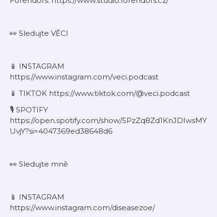
Forendors: ⁠https://www.studio.forendors.cz/⁠
👀 Sledujte VĚCI
⁠📱 INSTAGRAM
⁠https://www.instagram.com/veci.podcast⁠
⁠⁠📱 TIKTOK https://www.tiktok.com/@veci.podcast⁠
🎙️ SPOTIFY
https://open.spotify.com/show/5PzZq8Zd1KnJDIwsMY
UvjY?si=4047369ed38648d6
👀 Sledujte mně
⁠📱 INSTAGRAM
https://www.instagram.com/diseasezoe/