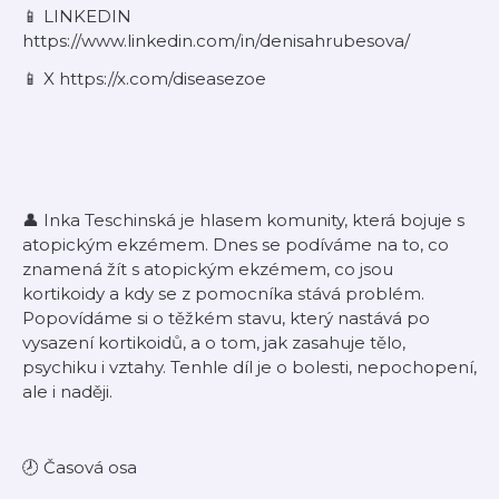
⁠📱 LINKEDIN
https://www.linkedin.com/in/denisahrubesova/
⁠📱 X https://x.com/diseasezoe
👤 Inka Teschinská je hlasem komunity, která bojuje s
atopickým ekzémem. Dnes se podíváme na to, co
znamená žít s atopickým ekzémem, co jsou
kortikoidy a kdy se z pomocníka stává problém.
Popovídáme si o těžkém stavu, který nastává po
vysazení kortikoidů, a o tom, jak zasahuje tělo,
psychiku i vztahy. Tenhle díl je o bolesti, nepochopení,
ale i naději.
🕗 Časová osa