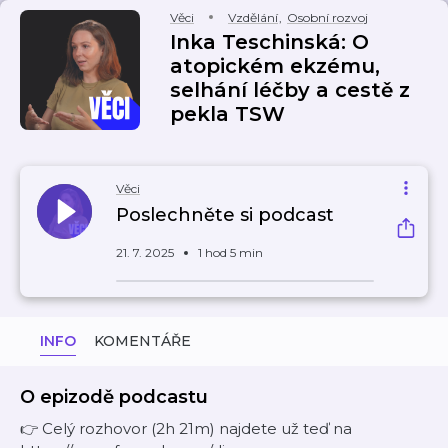
Věci
Vzdělání
,
Osobní rozvoj
Inka Teschinská: O
atopickém ekzému,
selhání léčby a cestě z
pekla TSW
Věci
Poslechněte si podcast
21. 7. 2025
1 hod 5 min
INFO
KOMENTÁŘE
O epizodě podcastu
👉 Celý rozhovor (2h 21m) najdete už teď na