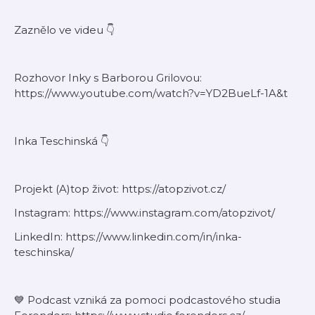
Zaznělo ve videu 👇
Rozhovor Inky s Barborou Grilovou:
https://www.youtube.com/watch?v=YD2BueLf-1A&t
Inka Teschinská 👇
Projekt (A)top život: https://atopzivot.cz/
Instagram: https://www.instagram.com/atopzivot/
LinkedIn: https://www.linkedin.com/in/inka-
teschinska/
💙 Podcast vzniká za pomoci podcastového studia