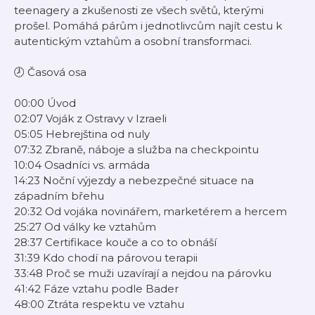
teenagery a zkušenosti ze všech světů, kterými
prošel. Pomáhá párům i jednotlivcům najít cestu k
autentickým vztahům a osobní transformaci.
🕗 Časová osa
00:00 Úvod
02:07 Voják z Ostravy v Izraeli
05:05 Hebrejština od nuly
07:32 Zbraně, náboje a služba na checkpointu
10:04 Osadníci vs. armáda
14:23 Noční výjezdy a nebezpečné situace na
západním břehu
20:32 Od vojáka novinářem, marketérem a hercem
25:27 Od války ke vztahům
28:37 Certifikace kouče a co to obnáší
31:39 Kdo chodí na párovou terapii
33:48 Proč se muži uzavírají a nejdou na párovku
41:42 Fáze vztahu podle Bader
48:00 Ztráta respektu ve vztahu