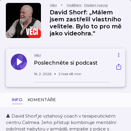
Věci
Vzdělání
,
Osobní rozvoj
David Shorf: „Málem
jsem zastřelil vlastního
velitele. Bylo to pro mě
jako videohra.“
Věci
Poslechněte si podcast
16. 2. 2026
2 hod 48 min
INFO
KOMENTÁŘE
👤 David Shorf je vztahový coach v terapeutickém
centru Calmea. Jeho přístup kombinuje mentální
odolnost nabytou v armádě, empatie z práce s