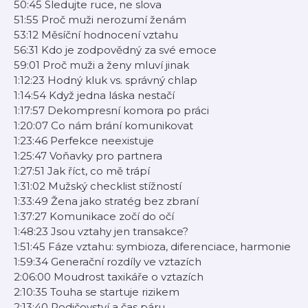
50:45 Sledujte ruce, ne slova
51:55 Proč muži nerozumí ženám
53:12 Měsíční hodnocení vztahu
56:31 Kdo je zodpovědný za své emoce
59:01 Proč muži a ženy mluví jinak
1:12:23 Hodný kluk vs. správný chlap
1:14:54 Když jedna láska nestačí
1:17:57 Dekompresní komora po práci
1:20:07 Co nám brání komunikovat
1:23:46 Perfekce neexistuje
1:25:47 Voňavky pro partnera
1:27:51 Jak říct, co mě trápí
1:31:02 Mužský checklist stížností
1:33:49 Žena jako stratég bez zbraní
1:37:27 Komunikace zočí do očí
1:48:23 Jsou vztahy jen transakce?
1:51:45 Fáze vztahu: symbioza, diferenciace, harmonie
1:59:34 Generační rozdíly ve vztazích
2:06:00 Moudrost taxikáře o vztazích
2:10:35 Touha se startuje rizikem
2:13:40 Rodičovství a čas páru