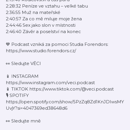
2:28:32 Peníze ve vztahu – velké tabu
2:36:55 Muž na mateřské
2:40:57 Za co mě miluje moje žena
2:44:46 Sex jako slon v místnosti
2:46:40 Závěr a poselství na konec
💙 Podcast vzniká za pomoci Studia Forendors:
https://www.studio.forendors.cz/
👀 Sledujte VĚCI
📱 INSTAGRAM
https://www.instagram.com/veci.podcast
📱 TIKTOK https://www.tiktok.com/@veci.podcast
🎙️ SPOTIFY
https://open.spotify.com/show/5PzZq8Zd1KnJDIwsMY
UvjY?si=4047369ed38648d6
👀 Sledujte mně