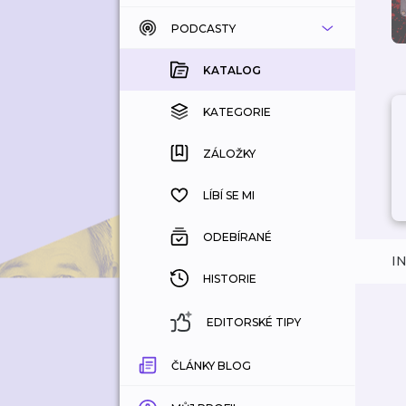
PODCASTY
KATALOG
KOUPENÉ
KATALOG
KATEGORIE
KATEGORIE
ZÁLOŽKY
ZÁLOŽKY
HISTORIE
LÍBÍ SE MI
ODEBÍRANÉ
I
HISTORIE
EDITORSKÉ TIPY
ČLÁNKY BLOG