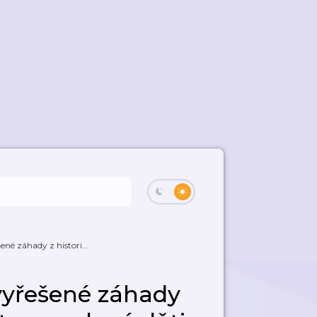
né záhady z histori...
vyřešené záhady