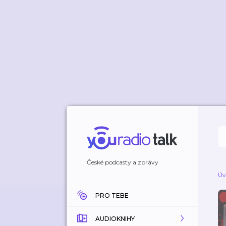
České podcasty a zprávy
Úv
PRO TEBE
AUDIOKNIHY