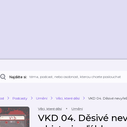
Najděte si:
od
Podcasty
Umění
Věci, které děsí
VKD 04. Děsivé nevyřeše
Věci, které děsí
Umění
VKD 04. Děsivé ne