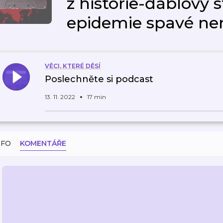
z historie-ďáblovy s
epidemie spavé ne
VĚCI, KTERÉ DĚSÍ
Poslechněte si podcast
13. 11. 2022
17 min
NFO
KOMENTÁŘE