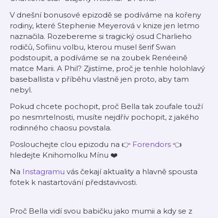
V dnešní bonusové epizodě se podíváme na kořeny
rodiny, které Stephenie Meyerová v knize jen letmo
naznačila. Rozebereme si tragický osud Charlieho
rodičů, Sofiinu volbu, kterou musel šerif Swan
podstoupit, a podíváme se na zoubek Renéeině
matce Marii. A Phil? Zjistíme, proč je tenhle holohlavý
baseballista v příběhu vlastně jen proto, aby tam
nebyl.
Pokud chcete pochopit, proč Bella tak zoufale touží
po nesmrtelnosti, musíte nejdřív pochopit, z jakého
rodinného chaosu povstala.
Poslouchejte clou epizodu na 👉
⁠Forendors⁠
👈
hledejte Knihomolku Mínu ❤️
Na
⁠Instagramu⁠
vás čekají aktuality a hlavně spousta
fotek k nastartování představivosti.
Proč Bella vidí svou babičku jako mumii a kdy se z