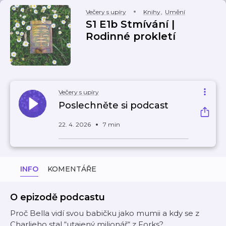
Večery s upíry
Knihy
,
Umění
S1 E1b Stmívání |
Rodinné prokletí
Večery s upíry
Poslechněte si podcast
22. 4. 2026
7 min
INFO
KOMENTÁŘE
O epizodě podcastu
Proč Bella vidí svou babičku jako mumii a kdy se z
Charlieho stal “utajený milionář“ z Forks?