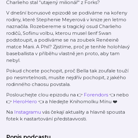
Charlieho stal “utajený milionář“ z Forks?
V dnešní bonusové epizodě se podíváme na kořeny
rodiny, které Stephenie Meyerová v knize jen letmo
naznačila. Rozebereme si tragický osud Charlieho
rodičů, Sofiinu volbu, kterou musel šerif Swan
podstoupit, a podíváme se na zoubek Renéeině
matce Marii. A Phil? Zjistíme, proč je tenhle holohlavý
baseballista v příběhu vlastně jen proto, aby tam
nebyl.
Pokud chcete pochopit, proč Bella tak zoufale touží
po nesmrtelnosti, musíte nejdřív pochopit, z jakého
rodinného chaosu povstala.
Poslouchejte clou epizodu na 👉
⁠Forendors⁠
👈 nebo
👉⁠
⁠HeroHero
👈 a hledejte Knihomolku Mínu ❤️
Na
⁠Instagramu⁠
vás čekají aktuality a hlavně spousta
fotek k nastartování představivosti.
Popis podcastu