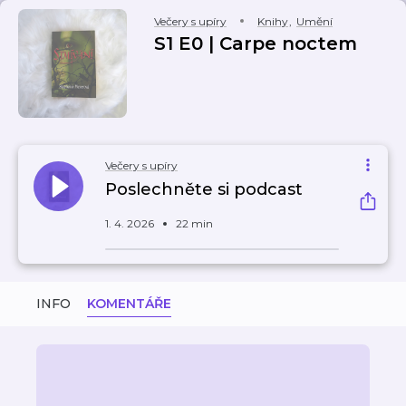
Večery s upíry
Knihy
,
Umění
S1 E0 | Carpe noctem
Večery s upíry
Poslechněte si podcast
1. 4. 2026
22 min
INFO
KOMENTÁŘE