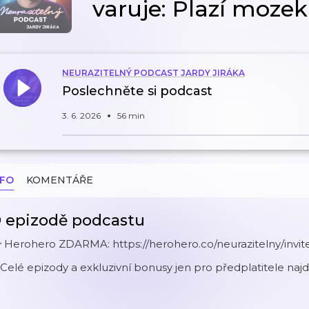
varuje: Plazí mozek
NEURAZITELNÝ PODCAST JARDY JIRÁKA
Poslechněte si podcast
3. 6. 2026
56 min
NFO
KOMENTÁŘE
 epizodě podcastu
 Herohero ZDARMA: https://herohero.co/neurazitelny/in
 Celé epizody a exkluzivní bonusy jen pro předplatitele n