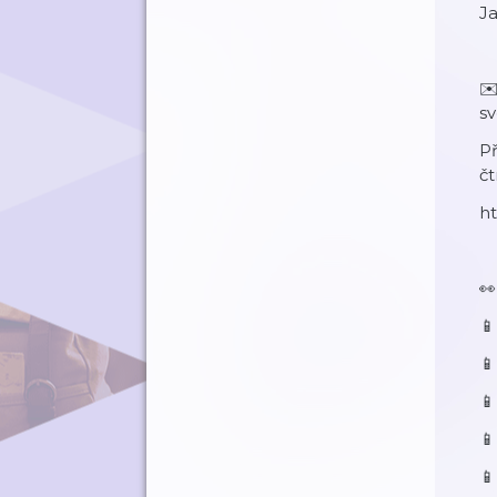
J
✉️
s
Př
čt
ht
👀

📱

📱
📱