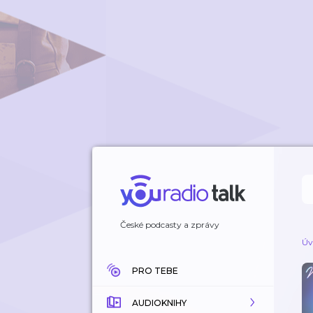
České podcasty a zprávy
Úv
PRO TEBE
AUDIOKNIHY