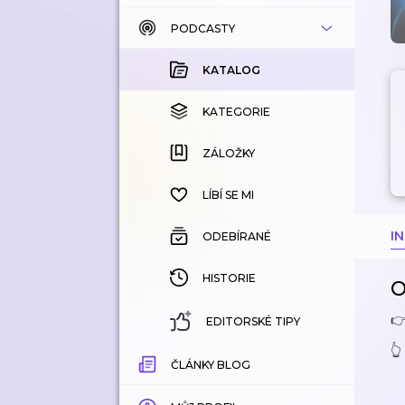
PODCASTY
KATALOG
KOUPENÉ
KATALOG
KATEGORIE
KATEGORIE
ZÁLOŽKY
ZÁLOŽKY
HISTORIE
LÍBÍ SE MI
I
ODEBÍRANÉ
HISTORIE
O

EDITORSKÉ TIPY
👆
ČLÁNKY BLOG