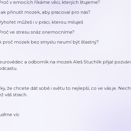
Proč v emocích říkáme věci, kterých litujeme?
Jak přinutit mozek, aby pracoval pro nás?
Vyhořet můžeš i v práci, kterou miluješ
 Proč ve stresu snáz onemocníme?
 A proč mozek bez smyslu neumí být šťastný?
urovědec a odborník na mozek Aleš Stuchlík přijal pozvání
odcastu.
ky, že chcete dát sobě i světu to nejlepší, co ve vás je. Nechť
ž váš strach.
uďme víc