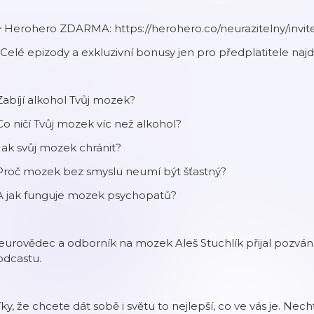
 Herohero ZDARMA: https://herohero.co/neurazitelny/in
 Celé epizody a exkluzivní bonusy jen pro předplatitele n
Zabíjí alkohol Tvůj mozek?
Co ničí Tvůj mozek víc než alkohol?
Jak svůj mozek chránit?
 Proč mozek bez smyslu neumí být šťastný?
 A jak funguje mozek psychopatů?
urovědec a odborník na mozek Aleš Stuchlík přijal pozvání
odcastu.
ky, že chcete dát sobě i světu to nejlepší, co ve vás je. Nechť