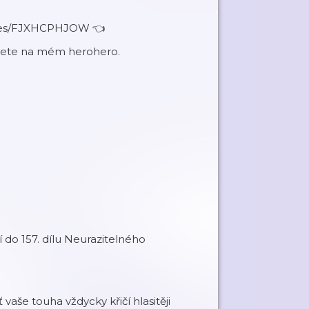
vites/FJXHCPHJOW 👈
ajdete na mém herohero.
 do 157. dílu Neurazitelného
 vaše touha vždycky křičí hlasitěji