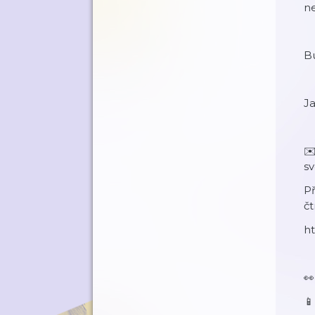
ne
B
J
✉️
s
Př
čt
ht
👀
