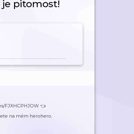
 je pitomost!
vites/FJXHCPHJOW 👈
ajdete na mém herohero.