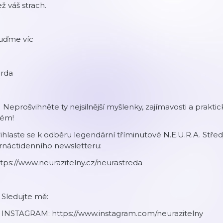
ž váš strach.
uďme víc
arda
 Neprošvihněte ty nejsilnější myšlenky, zajímavosti a praktick
vém!
ihlaste se k odběru legendární tříminutové N.E.U.R.A. Stř
rnáctidenního newsletteru:
tps://www.neurazitelny.cz/neurastreda
 Sledujte mě:
 INSTAGRAM: https://www.instagram.com/neurazitelny