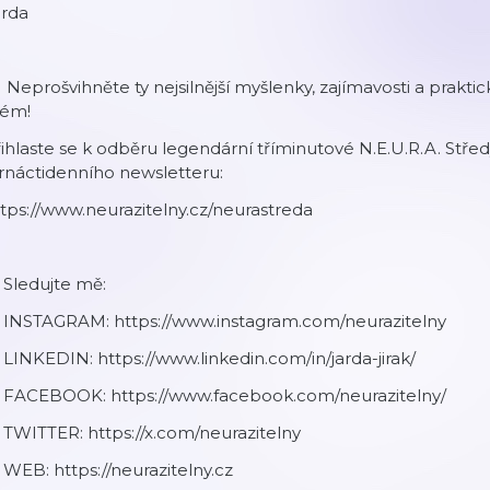
arda
 Neprošvihněte ty nejsilnější myšlenky, zajímavosti a praktick
vém!
ihlaste se k odběru legendární tříminutové N.E.U.R.A. Stř
rnáctidenního newsletteru:
tps://www.neurazitelny.cz/neurastreda
 Sledujte mě:
 INSTAGRAM: https://www.instagram.com/neurazitelny
 LINKEDIN: https://www.linkedin.com/in/jarda-jirak/
 FACEBOOK: https://www.facebook.com/neurazitelny/
 TWITTER: https://x.com/neurazitelny
 WEB: https://neurazitelny.cz