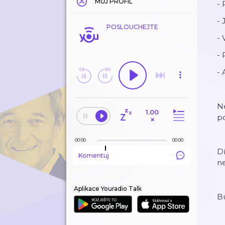
MŮJ PROFIL
- 
- 
POSLOUCHEJTE
- 
-
-
Ne
1.00
p
×
00:00
00:00
Dí
Komentuj
ne
Aplikace Youradio Talk
B