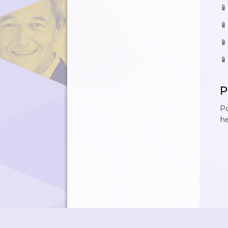
📱

📱
📱
P
Po
he