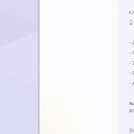

👆
- 
- 
- 
-
-
Ne
p
Dí