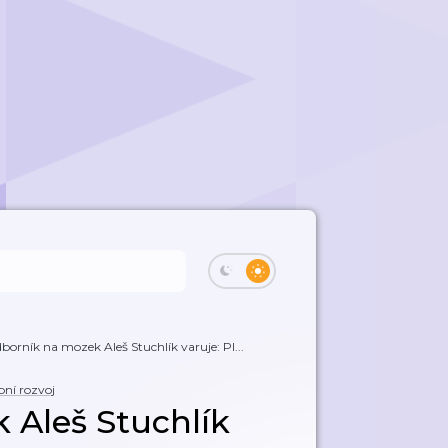
borník na mozek Aleš Stuchlík varuje: Pl...
ní rozvoj
 Aleš Stuchlík