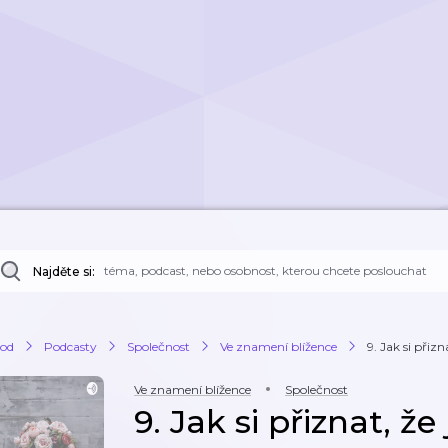
Najděte si:
od
Podcasty
Společnost
Ve znamení blížence
9. Jak si přizn
Ve znamení blížence
Společnost
9. Jak si přiznat, ž