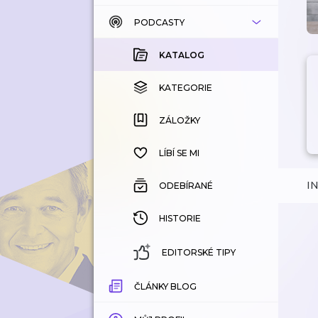
PODCASTY
KATALOG
KOUPENÉ
KATALOG
KATEGORIE
KATEGORIE
ZÁLOŽKY
ZÁLOŽKY
HISTORIE
LÍBÍ SE MI
I
ODEBÍRANÉ
HISTORIE
EDITORSKÉ TIPY
ČLÁNKY BLOG