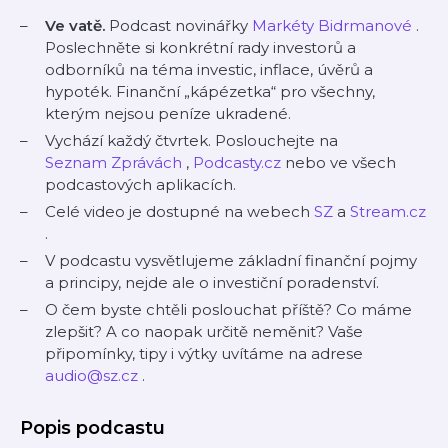
Ve vatě.
Podcast novinářky
Markéty Bidrmanové
.
Poslechněte si konkrétní rady investorů a
odborníků na téma investic, inflace, úvěrů a
hypoték. Finanční „kápézetka“ pro všechny,
kterým nejsou peníze ukradené.
Vychází každý čtvrtek. Poslouchejte na
Seznam Zprávách
,
Podcasty.cz
nebo ve všech
podcastových aplikacích.
Celé video je dostupné na webech
SZ
a
Stream.cz
.
V podcastu vysvětlujeme základní finanční pojmy
a principy, nejde ale o investiční poradenství.
O čem byste chtěli poslouchat příště? Co máme
zlepšit? A co naopak určitě neměnit? Vaše
připomínky, tipy i výtky uvítáme na adrese
audio@sz.cz
.
Popis podcastu