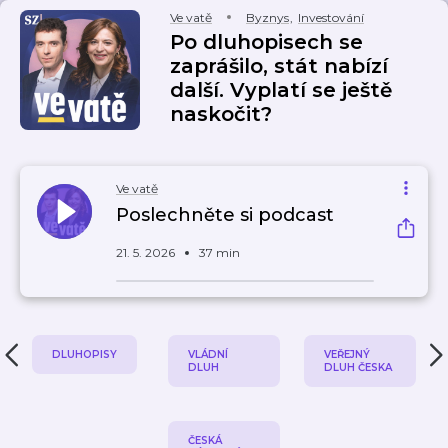
Ve vatě
Byznys
,
Investování
Po dluhopisech se
zaprášilo, stát nabízí
další. Vyplatí se ještě
naskočit?
Ve vatě
Poslechněte si podcast
21. 5. 2026
37 min
DLUHOPISY
VLÁDNÍ
VEŘEJNÝ
DLUH
DLUH ČESKA
ČESKÁ