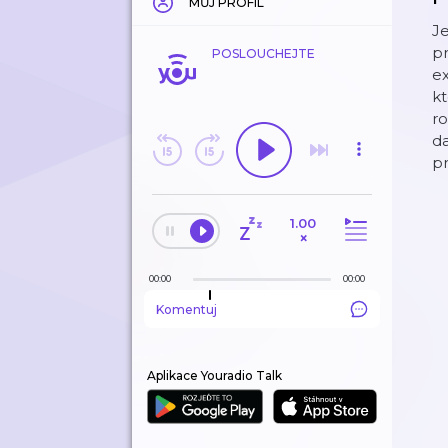
MŮJ PROFIL
Je
pr
POSLOUCHEJTE
ex
kt
ro
da
pr
1.00
×
00:00
00:00
Komentuj
Aplikace Youradio Talk