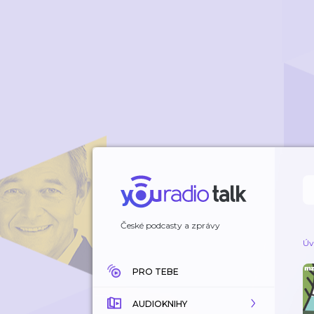
České podcasty a zprávy
Úv
PRO TEBE
AUDIOKNIHY