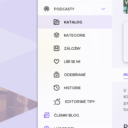
PODCASTY
KATALOG
KOUPENÉ
KATALOG
KATEGORIE
KATEGORIE
ZÁLOŽKY
ZÁLOŽKY
HISTORIE
LÍBÍ SE MI
I
ODEBÍRANÉ
HISTORIE
V 
Kl
EDITORSKÉ TIPY
pr
t
ČLÁNKY BLOG
P