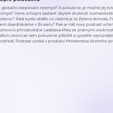
 globální oteplování nesmysl? A pokud ne, je možné jej zvr
ůmysl? Jsme schopni zastavit úbytek druhové rozmanitosti,
istenci? Rádi byste věděli, co vlastně je ta Zelená dohoda, Fit
eré dojednáváme v Bruselu? Pak je náš nový podcast určen
zhovorů přírodovědce Ladislava Mika se známými osobnostmi
lších oborů se vám pokusíme přiblížit a vysvětlit nejrůznější
ostředí. Podcast vzniká v produkci Ministerstva životního pr