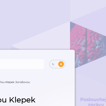
oňou Klepek Jonášovou
ou Klepek