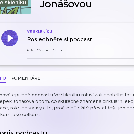
Jonášovou
VE SKLENÍKU
Poslechněte si podcast
6. 6. 2025
17 min
NFO
KOMENTÁŘE
nové epizodě podcastu Ve skleníku mluví zakladatelka Inst
epek Jonášová o tom, co skutečně znamená cirkulární ekon
axe, role legislativy a to, proč je důležité přestat řešit jen
okem jako celkem.
opis podcastu