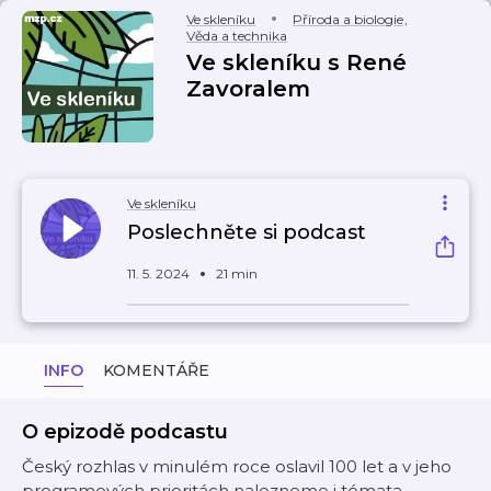
Ve skleníku
Příroda a biologie
,
Věda a technika
Ve skleníku s René
Zavoralem
Ve skleníku
Poslechněte si podcast
11. 5. 2024
21 min
INFO
KOMENTÁŘE
O epizodě podcastu
Český rozhlas v minulém roce oslavil 100 let a v jeho
programových prioritách nalezneme i témata