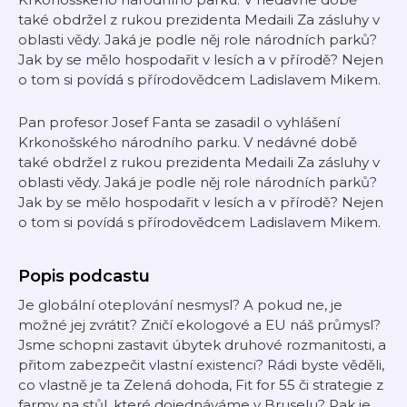
také obdržel z rukou prezidenta Medaili Za zásluhy v
oblasti vědy. Jaká je podle něj role národních parků?
Jak by se mělo hospodařit v lesích a v přírodě? Nejen
o tom si povídá s přírodovědcem Ladislavem Mikem.
Pan profesor Josef Fanta se zasadil o vyhlášení
Krkonošského národního parku. V nedávné době
také obdržel z rukou prezidenta Medaili Za zásluhy v
oblasti vědy. Jaká je podle něj role národních parků?
Jak by se mělo hospodařit v lesích a v přírodě? Nejen
o tom si povídá s přírodovědcem Ladislavem Mikem.
Popis podcastu
Je globální oteplování nesmysl? A pokud ne, je
možné jej zvrátit? Zničí ekologové a EU náš průmysl?
Jsme schopni zastavit úbytek druhové rozmanitosti, a
přitom zabezpečit vlastní existenci? Rádi byste věděli,
co vlastně je ta Zelená dohoda, Fit for 55 či strategie z
farmy na stůl, které dojednáváme v Bruselu? Pak je