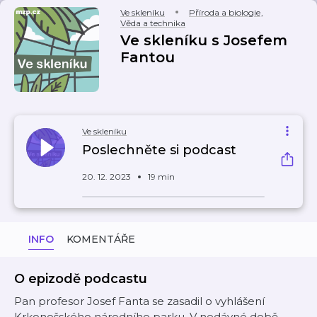
Ve skleníku
Příroda a biologie
,
Věda a technika
Ve skleníku s Josefem
Fantou
Ve skleníku
Poslechněte si podcast
20. 12. 2023
19 min
INFO
KOMENTÁŘE
O epizodě podcastu
Pan profesor Josef Fanta se zasadil o vyhlášení
Krkonošského národního parku. V nedávné době