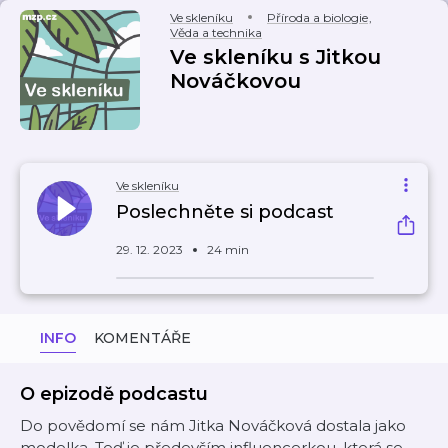
Ve skleníku
Příroda a biologie
,
Věda a technika
Ve skleníku s Jitkou
Nováčkovou
Ve skleníku
Poslechněte si podcast
29. 12. 2023
24 min
INFO
KOMENTÁŘE
O epizodě podcastu
Do povědomí se nám Jitka Nováčková dostala jako
modelka. Teď je především influencerkou, která se