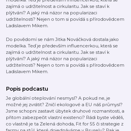
zajímá o udržitelnost a cirkularitu. Jak se staví k
plýtvání? A jaký má názor na popularizaci
udržitelnosti? Nejen o tom si povídá s přírodovědcem
Ladislavem Mikem.
Do povědomí se nám Jitka Nováčková dostala jako
modelka. Teď je především influencerkou, která se
zajímá o udržitelnost a cirkularitu. Jak se staví k
plýtvání? A jaký má názor na popularizaci
udržitelnosti? Nejen o tom si povídá s přírodovědcem
Ladislavem Mikem.
Popis podcastu
Je globální oteplování nesmysl? A pokud ne, je
možné jej zvrátit? Zničí ekologové a EU náš průmysl?
Jsme schopni zastavit úbytek druhové rozmanitosti, a
přitom zabezpečit vlastní existenci? Rádi byste věděli,
co vlastně je ta Zelená dohoda, Fit for 55 či strategie z
farmy na stůl, které dojednáváme v Bruselu? Pak je