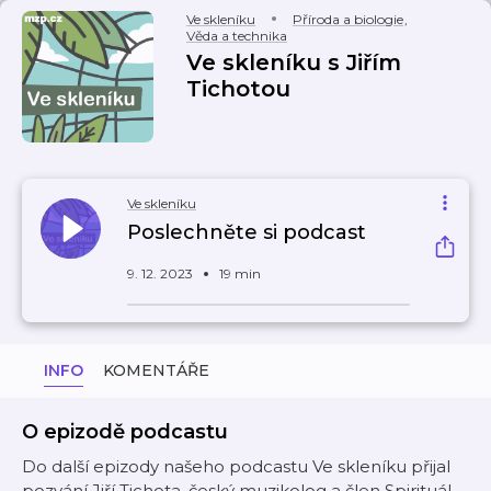
Ve skleníku
Příroda a biologie
,
Věda a technika
Ve skleníku s Jiřím
Tichotou
Ve skleníku
Poslechněte si podcast
9. 12. 2023
19 min
INFO
KOMENTÁŘE
O epizodě podcastu
Do další epizody našeho podcastu Ve skleníku přijal
pozvání Jiří Tichota, český muzikolog a člen Spirituál